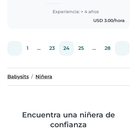
con 4 años de experiencia
cuidando bebés y niños
Experiencia: > 4 años
pequeños. Tengo experiencia
USD 3.00/hora
con necesidades especiales,
incluyendo alergias..
1
...
23
24
25
...
28
Babysits
Niñera
Encuentra una niñera de
confianza