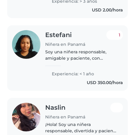
Experiencia: > 3 años
de todas las edades, incluyendo
USD 2.00/hora
bebés, niños pequeños y
adolescentes. Tengo..
Estefani
1
Niñera en Panamá
Soy una niñera responsable,
amigable y paciente, con
experiencia cuidando a bebés y
niños pequeños. Aunque no
Experiencia: < 1 año
cuento con certificación de
USD 350.00/hora
primeros auxilios, tengo
habilidades para..
Naslin
Niñera en Panamá
¡Hola! Soy una niñera
responsable, divertida y paciente