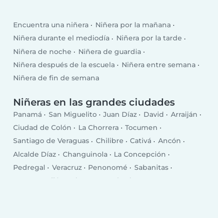
Encuentra una niñera
Niñera por la mañana
Niñera durante el mediodía
Niñera por la tarde
Niñera de noche
Niñera de guardia
Niñera después de la escuela
Niñera entre semana
Niñera de fin de semana
Niñeras en las grandes ciudades
Panamá
San Miguelito
Juan Díaz
David
Arraiján
Ciudad de Colón
La Chorrera
Tocumen
Santiago de Veraguas
Chilibre
Cativá
Ancón
Alcalde Díaz
Changuinola
La Concepción
Pedregal
Veracruz
Penonomé
Sabanitas
Nueva Arraiján
Chepo
Pocrí
El Coco
San Juan Bautista
Puerto Armuelles
Las Lomas
El Empalme
Monagrillo
Volcán
Llano Bonito