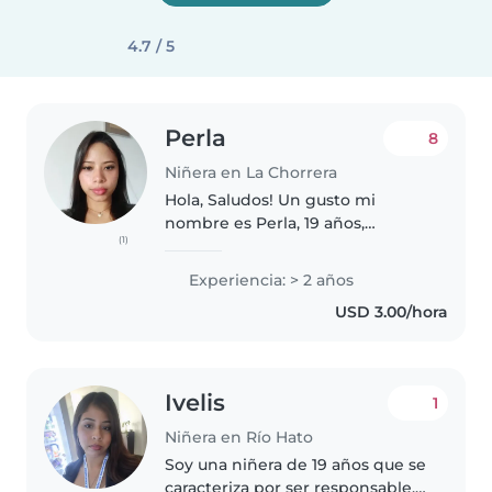
4.7 / 5
Perla
8
Niñera en La Chorrera
Hola, Saludos! Un gusto mi
nombre es Perla, 19 años,
(1)
panameña.Me gustaría ayudarte
con el cuidado de tu pequeño.
Experiencia: > 2 años
USD 3.00/hora
Ivelis
1
Niñera en Río Hato
Soy una niñera de 19 años que se
caracteriza por ser responsable,