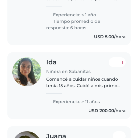
divertida y paciente. Tengo
experiencia previa en el cuidado
Experiencia: < 1 año
de niños sin realizar tareas del
Tiempo promedio de
hogar, estoy segura..
respuesta: 6 horas
USD 5.00/hora
Ida
1
Niñera en Sabanitas
Comencé a cuidar niños cuando
tenía 15 años. Cuidé a mis primos,
al hermano de un amigo y a mis
hijos de . En mi tiempo libre me
Experiencia: > 11 años
gustaría volver a cuidar niños,
USD 200.00/hora
porque disfruto trabajar..
Juana