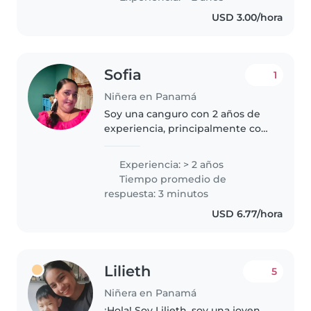
bebés y niños pequeños.
USD 3.00/hora
Aunque no tengo certificación
de primeros auxilios,..
Sofia
1
Niñera en Panamá
Soy una canguro con 2 años de
experiencia, principalmente con
adolescentes. Soy una persona
amigable, responsable y
Experiencia: > 2 años
paciente. También soy capaz de
Tiempo promedio de
dibujar y hacer música, así como..
respuesta: 3 minutos
USD 6.77/hora
Lilieth
5
Niñera en Panamá
¡Hola! Soy Lilieth, soy una joven