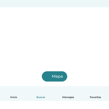
Chitré
Las Tablas
Puerto Pilón
Almirante
Vista Alegre
Aguadulce
Canto del Llano
Mapa
Inicio
Buscar
Mensajes
Favoritos