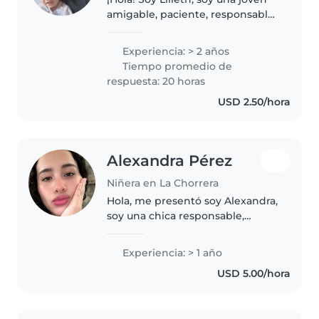
amigable, paciente, responsable
y sobre todo Cristiana, tengo 22y,
provengo de una familia
Experiencia: > 2 años
nunerosa de 6, cuide sobrinos y
Tiempo promedio de
demás, desde los 19 a 21..
respuesta: 20 horas
USD 2.50/hora
Alexandra Pérez
Niñera en La Chorrera
Hola, me presentó soy Alexandra,
soy una chica responsable,
cariñosa y comprometida con el
cuidado infantil. Me gusta crear
Experiencia: > 1 año
un ambiente seguro, divertido y
USD 5.00/hora
educativo para los niños,..