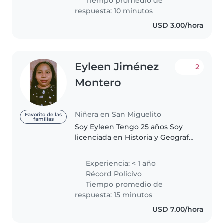
Tiempo promedio de
enfermería, cuento con
respuesta: 10 minutos
idoneidad y experiencia..
USD 3.00/hora
Eyleen Jiménez
2
Montero
Niñera en San Miguelito
Favorito de las
familias
Soy Eyleen Tengo 25 años Soy
licenciada en Historia y Geografía
me encantan los Niños Los
Bebés , aprendo Rápido soy Muy
Experiencia: < 1 año
Responsable , amigable ,
Récord Policivo
respetuosa , estoy Buscando
Tiempo promedio de
Trabajo..
respuesta: 15 minutos
USD 7.00/hora