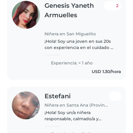
Genesis Yaneth
2
Armuelles
Niñera en San Miguelito
¡Hola! Soy una joven en sus 20s
con experiencia en el cuidado de
bebés. Tengo estudios en
comercio y me encanta trabajar
Experiencia: < 1 año
con niños, especialmente en
USD 1.30/hora
manualidades y juegos. Soy
responsable,..
Estefani
Niñera en Santa Ana (Provincia de Los Santos)
¡Hola! Soy un/a niñera
responsable, calmado/a y
paciente en sus 30s con 3 años
de experiencia cuidando niños