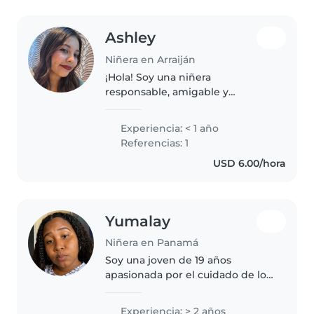
Ashley
Niñera en Arraiján
¡Hola! Soy una niñera
responsable, amigable y
paciente, en mis 20s, con
habilidades en lectura, idiomas y
Experiencia: < 1 año
juegos. Tengo experiencia con
Referencias: 1
niños en edad escolar. Me
USD 6.00/hora
encanta trabajar con..
Yumalay
Niñera en Panamá
Soy una joven de 19 años
apasionada por el cuidado de los
niños. Cuento con 2 años de
experiencia trabajando con
Experiencia: > 2 años