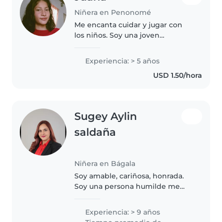
Niñera en Penonomé
Me encanta cuidar y jugar con
los niños. Soy una joven
responsable, paciente y creativa.
Estoy cursando la universidad
Experiencia: > 5 años
primer año y cuento con
USD 1.50/hora
habilidades como dibujar, leer
cuentos,..
Sugey Aylin
saldaña
Niñera en Bágala
Soy amable, cariñosa, honrada.
Soy una persona humilde me
encantan los niños, tengo
paciencia y soy una persona
Experiencia: > 9 años
responsable. Soy técnico en