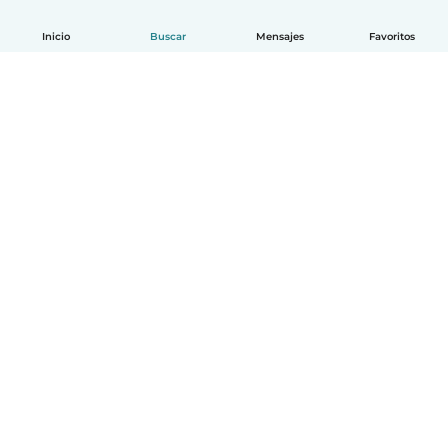
Inicio
Buscar
Mensajes
Favoritos
Español
Cómo funciona
Ayuda
Términos y Privacidad
Precios
Datos de la empresa
Babysits para Empresas
Normas de la comunidad
© Babysits B.V.