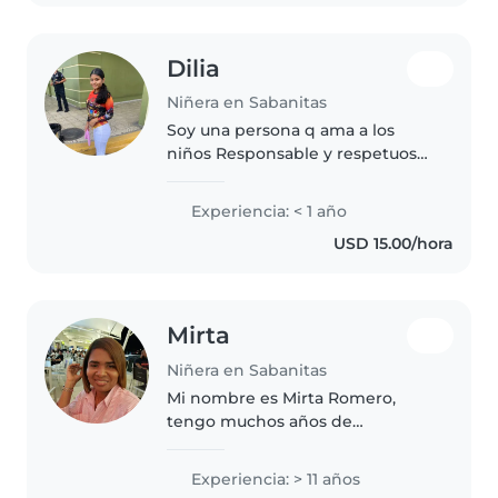
ayudando..
Dilia
Niñera en Sabanitas
Soy una persona q ama a los
niños Responsable y respetuosa
y amigable
Experiencia: < 1 año
USD 15.00/hora
Mirta
Niñera en Sabanitas
Mi nombre es Mirta Romero,
tengo muchos años de
experiencia cuidando niños, soy
una persona de buen corazón y
Experiencia: > 11 años
sobre todo me gustan los niños,