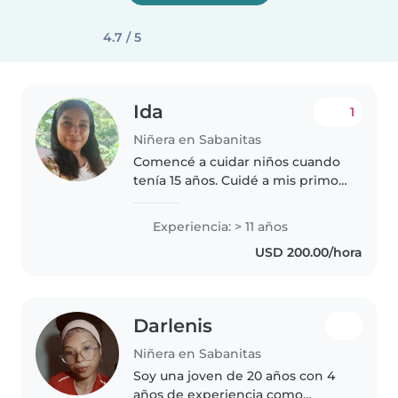
4.7 / 5
Ida
1
Niñera en Sabanitas
Comencé a cuidar niños cuando
tenía 15 años. Cuidé a mis primos,
al hermano de un amigo y a mis
hijos de . En mi tiempo libre me
Experiencia: > 11 años
gustaría volver a cuidar niños,
USD 200.00/hora
porque disfruto trabajar..
Darlenis
Niñera en Sabanitas
Soy una joven de 20 años con 4
años de experiencia como