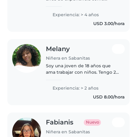
canguro. Soy responsable,
amigable y creativa, y disfruto de
Experiencia: > 4 años
actividades como dibujar,
USD 3.00/hora
escuchar música y jugar con los
niños...
Melany
Niñera en Sabanitas
Soy una joven de 18 años que
ama trabajar con niños. Tengo 2
años de experiencia cuidando a
bebés, niños pequeños y
Experiencia: > 2 años
escolares. Soy una persona
USD 8.00/hora
amigable, paciente y
responsable, y disfruto..
Fabianis
Nuevo
Niñera en Sabanitas