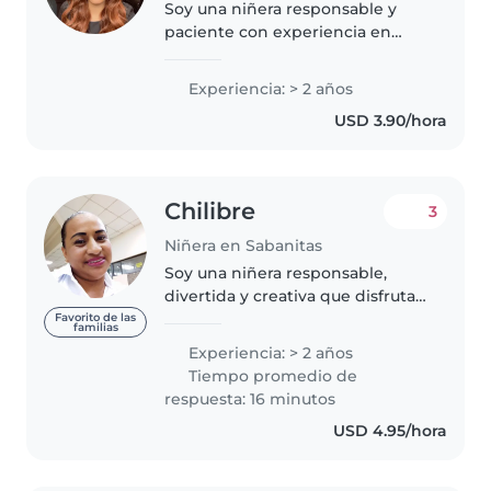
Soy una niñera responsable y
paciente con experiencia en
cuidados de bebés, niños
pequeños y adolescentes. Me
Experiencia: > 2 años
encanta leer, dibujar y cantar
USD 3.90/hora
con los niños. Tengo experiencia
trabajando..
Chilibre
3
Niñera en Sabanitas
Soy una niñera responsable,
divertida y creativa que disfruta
de pasar tiempo con los niños y
Favorito de las
familias
ayudar en sus juegos y pasar rato
Experiencia: > 2 años
con me gusta limpiar y salir al
Tiempo promedio de
parque pero lo que más..
respuesta: 16 minutos
USD 4.95/hora