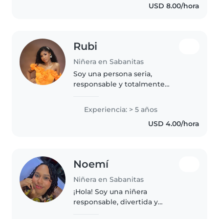
USD 8.00/hora
el valor del respeto es
importante. Tengo..
Rubi
Niñera en Sabanitas
Soy una persona seria,
responsable y totalmente
confiable, comprometida con el
cuidado y bienestar de los niños.
Experiencia: > 5 años
Me caracterizo por ser puntual,
USD 4.00/hora
paciente y atenta, garantizando
un..
Noemí
Niñera en Sabanitas
¡Hola! Soy una niñera
responsable, divertida y
paciente, lista para cuidar a tus