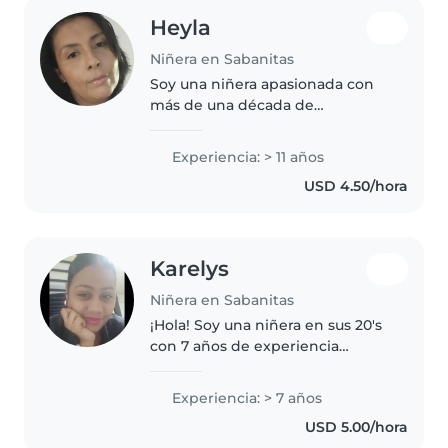
Heyla
Niñera en Sabanitas
Soy una niñera apasionada con
más de una década de
experiencia cuidando niños de
preescolar a adolescentes. Me
Experiencia: > 11 años
encanta leerles, hacer
USD 4.50/hora
manualidades y ayudarlos con
sus tareas. Como..
Karelys
Niñera en Sabanitas
¡Hola! Soy una niñera en sus 20's
con 7 años de experiencia
cuidando niños en edad de
guardería, preescolar y primaria.
Experiencia: > 7 años
Me encanta leer y dibujar con los
USD 5.00/hora
niños, y estoy cómoda