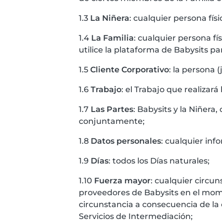
1.3
La Niñera
: cualquier persona físi
1.4
La Familia
: cualquier persona fí
utilice la plataforma de Babysits par
1.5
Cliente Corporativo
: la persona (
1.6
Trabajo
: el Trabajo que realizará
1.7
Las Partes
: Babysits y la Niñera,
conjuntamente;
1.8
Datos personales
: cualquier inf
1.9
Días
: todos los Días naturales;
1.10
Fuerza mayor
: cualquier circun
proveedores de Babysits en el mome
circunstancia a consecuencia de l
Servicios de Intermediación;