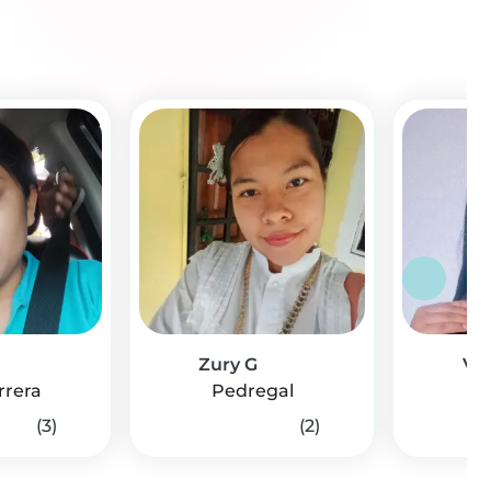
Zury G
Val
rrera
Pedregal
P
(3)
(2)