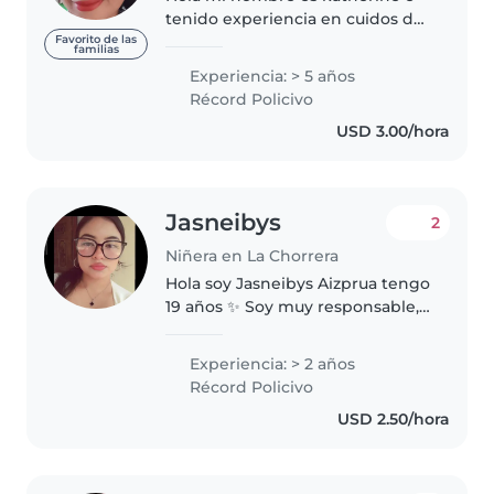
tenido experiencia en cuidos de
niños me gusta interactuar con
Favorito de las
familias
ellos tenerles mucha paciencia y
Experiencia: > 5 años
enseñarles cosas acuerdo a su
Récord Policivo
edad..
USD 3.00/hora
Jasneibys
2
Niñera en La Chorrera
Hola soy Jasneibys Aizprua tengo
19 años ✨ Soy muy responsable,
honesta me gusta mucho ser
creativa, cantar y bailar, me gusta
Experiencia: > 2 años
hablar. Tengo mucha paciencia y
Récord Policivo
me gusta escuchar a los..
USD 2.50/hora