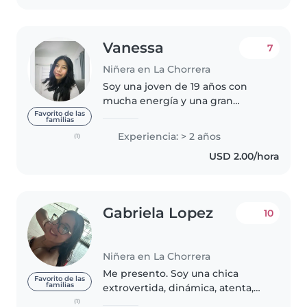
Vanessa
7
Niñera en La Chorrera
Soy una joven de 19 años con
mucha energía y una gran
pasión por cuidar de niños.
Favorito de las
familias
tengo experiencia previa, cuento
Experiencia: > 2 años
(1)
con habilidades como dibujar,
USD 2.00/hora
hacer manualidades y hablar
español...
Gabriela Lopez
10
Niñera en La Chorrera
Me presento. Soy una chica
Favorito de las
familias
extrovertida, dinámica, atenta,
paciente, responsable,
(1)