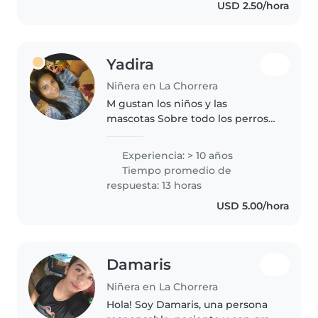
USD 2.50/hora
es peinarlas tengo 23 años y..
Yadira
Niñera en La Chorrera
M gustan los niños y las
mascotas Sobre todo los perros ,
soy muy respetuosa , tengo años
de cuidar niños de todas las
Experiencia: > 10 años
edades , vivo en el nazareno de
Tiempo promedio de
la chorrera , tengo 43 años..
respuesta: 13 horas
USD 5.00/hora
Damaris
Niñera en La Chorrera
Hola! Soy Damaris, una persona