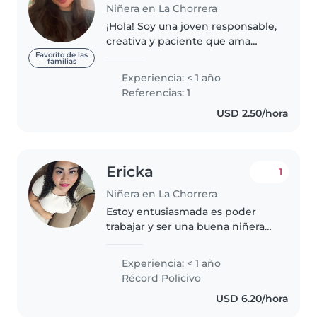
Niñera en La Chorrera
¡Hola! Soy una joven responsable,
creativa y paciente que ama
trabajar con niños. Tengo
Favorito de las
familias
formación en primeros auxilios y
Experiencia: < 1 año
me encanta leer, hacer música y
Referencias: 1
jugar con los pequeños. Soy..
USD 2.50/hora
Ericka
1
Niñera en La Chorrera
Estoy entusiasmada es poder
trabajar y ser una buena niñera
para poder adquirir
conocimientos con los niños
Experiencia: < 1 año
Récord Policivo
USD 6.20/hora