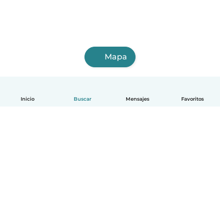
Mapa
Inicio
Buscar
Mensajes
Favoritos
Español
Cómo funciona
Ayuda
Términos y Privacidad
Precios
Datos de la empresa