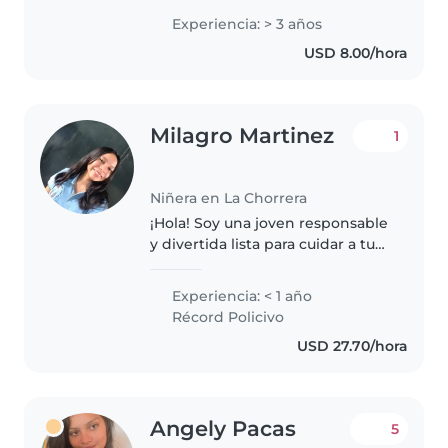
respetuosa y sobre todo puntual.
Experiencia: > 3 años
Me gusta mantener un ambiente
USD 8.00/hora
tranquilo, seguro y con rutinas
que..
Milagro Martinez
1
Niñera en La Chorrera
¡Hola! Soy una joven responsable
y divertida lista para cuidar a tus
pequeños. Tengo experiencia
con niños y estoy certificada con
Experiencia: < 1 año
primeros auxilios Me encanta
Récord Policivo
dibujar y puedo ayudar..
USD 27.70/hora
Angely Pacas
5