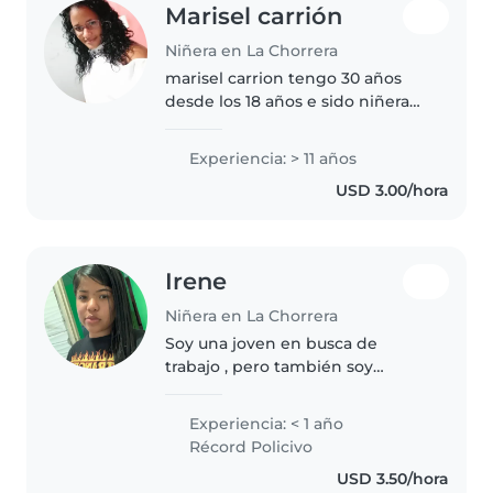
Marisel carrión
Niñera en La Chorrera
marisel carrion tengo 30 años
desde los 18 años e sido niñera
vivo en chorrera soy cariñosa
paciente. y gusta jugar con los
Experiencia: > 11 años
niños divertida amigable
USD 3.00/hora
amorosa soy responsable
puntual..
Irene
Niñera en La Chorrera
Soy una joven en busca de
trabajo , pero también soy
responsable con ello , me gusta
enseñarle lo poco que se a los
Experiencia: < 1 año
niños ya sea enseñando a leer o
Récord Policivo
escribir , se cocinar tambien
USD 3.50/hora
puedo..