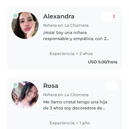
Alexandra
3
Niñera en La Chorrera
¡Hola! Soy una niñera
responsable y empática, con 2
años de experiencia cuidando
bebés, niños pequeños y niños
Experiencia: > 2 años
en edad escolar. Me encanta
USD 5.00/hora
leerles cuentos, enseñar idiomas
y hacer..
Rosa
Niñera en La Chorrera
Me llamo cristal tengo una hija
de 3 años soy decoradora de
cumpleaños me gustan mucho
los niños y más jugar con ellos si
Experiencia: < 1 año
es niña me gusta mucho lo que