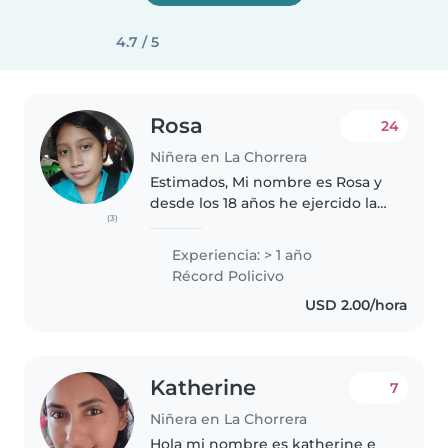
4.7 / 5
Rosa
24
Niñera en La Chorrera
Estimados, Mi nombre es Rosa y
desde los 18 años he ejercido la
(3)
labor de niñera, una actividad
que me apasiona, ya que me
Experiencia: > 1 año
brinda la oportunidad de
Récord Policivo
interactuar con los niños y
USD 2.00/hora
atender..
Katherine
7
Niñera en La Chorrera
Hola mi nombre es katherine e