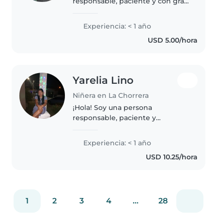
responsable, paciente y con gran
afinidad por los niños. Cuento
con experiencia cuidando a
Experiencia: < 1 año
pequeños, y me encanta
USD 5.00/hora
acompañarlos en su crecimiento
y aprendizaje..
Yarelia Lino
Niñera en La Chorrera
¡Hola! Soy una persona
responsable, paciente y
amigable en sus 30s, con
experiencia en el cuidado de
Experiencia: < 1 año
niños en edad preescolar y
USD 10.25/hora
escolar. Tengo dos hijas y me
encanta la música, por..
1
2
3
4
...
28