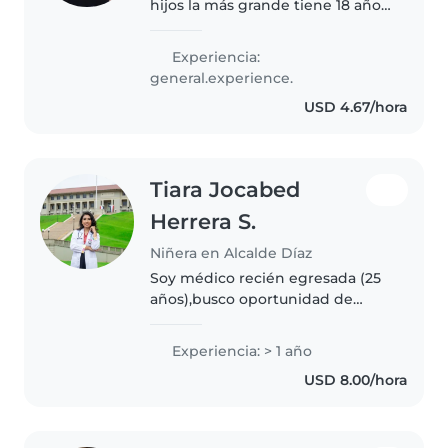
hijos la más grande tiene 18 años
esta en secto año y la más
pequeña en pre kinder siento q
Experiencia:
soy una buena madre así q
general.experience.
también puedo ser una buena
USD 4.67/hora
niñera..
Tiara Jocabed
Herrera S.
Niñera en Alcalde Díaz
Soy médico recién egresada (25
años),busco oportunidad de
empleo mientras ingreso a
realizar mi internado médico.
Experiencia: > 1 año
Soy responsable, amigable y
USD 8.00/hora
empática, tengo experiencia con
niños..