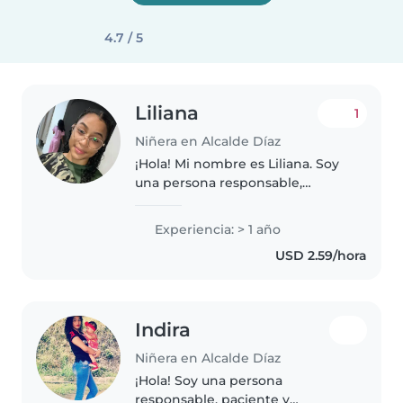
4.7 / 5
Liliana
1
Niñera en Alcalde Díaz
¡Hola! Mi nombre es Liliana. Soy
una persona responsable,
paciente, amable y de confianza.
Tengo experiencia en el cuidado
Experiencia: > 1 año
de niños, brindándoles atención,
USD 2.59/hora
acompañamiento y un
ambiente..
Indira
Niñera en Alcalde Díaz
¡Hola! Soy una persona
responsable, paciente y