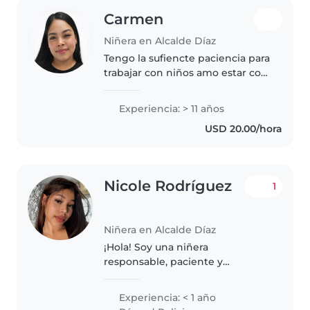
Carmen
Niñera en Alcalde Díaz
Tengo la sufiencte paciencia para
trabajar con niños amo estar con
ellos enseñarle cosas nuevas
Experiencia: > 11 años
USD 20.00/hora
Nicole Rodríguez
1
Niñera en Alcalde Díaz
¡Hola! Soy una niñera
responsable, paciente y
entusiasta, lista para cuidar de
tus hijos. Tengo habilidades en
Experiencia: < 1 año
dibujar, leer cuentos,