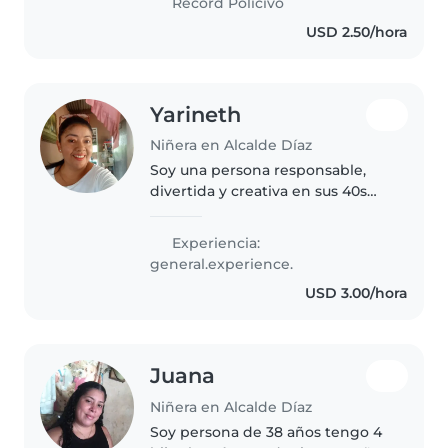
Récord Policivo
manualidades y juegos. Me
USD 2.50/hora
siento cómoda con mascotas,..
Yarineth
Niñera en Alcalde Díaz
Soy una persona responsable,
divertida y creativa en sus 40s
con experiencia en el cuidado de
niños de todas las edades. Me
Experiencia:
encanta dibujar, leer cuentos,
general.experience.
hacer manualidades. Estoy..
USD 3.00/hora
Juana
Niñera en Alcalde Díaz
Soy persona de 38 años tengo 4