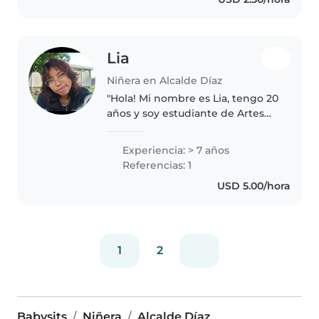
enseñándoles e instruyendoles..
Lia
Niñera en Alcalde Díaz
"Hola! Mi nombre es Lia, tengo 20
años y soy estudiante de Artes
Visuales. Desde muy joven he
estado rodeada de niños, ya que
Experiencia: > 7 años
crecí ayudando a mi mamá en el
Referencias: 1
cuidado de niños y niñas,..
USD 5.00/hora
1
2
Babysits
Niñera
Alcalde Díaz