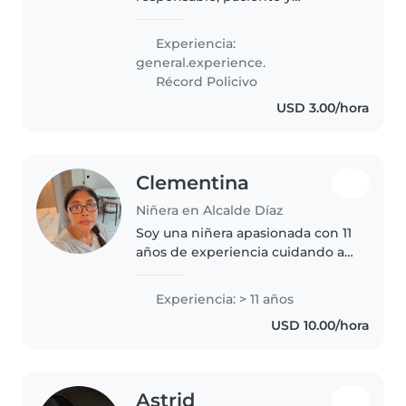
bondadosa, en mis 30s, con
experiencia en el cuidado de
Experiencia:
bebés. Me encanta leer a los
general.experience.
niños, hacer música y jugar.
Récord Policivo
Estoy cómoda con las..
USD 3.00/hora
Clementina
Niñera en Alcalde Díaz
Soy una niñera apasionada con 11
años de experiencia cuidando a
bebés y niños en edad escolar.
Presto mi servicio de cuidado de
Experiencia: > 11 años
niños e. Hoteles y casa de familia.
USD 10.00/hora
Gracias
Astrid