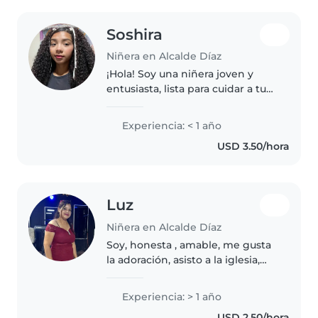
Soshira
Niñera en Alcalde Díaz
¡Hola! Soy una niñera joven y
entusiasta, lista para cuidar a tus
pequeños con amor y
dedicación. Aunque no tengo
Experiencia: < 1 año
experiencia formal, estoy
USD 3.50/hora
educada y tengo un gran interés
en trabajar..
Luz
Niñera en Alcalde Díaz
Soy, honesta , amable, me gusta
la adoración, asisto a la iglesia,
hago todo tipo de trabajos, hago
costuras , me gusta el deporte y
Experiencia: > 1 año
trabajar con niños pequeños
USD 2.50/hora