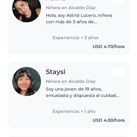
Niñera en Alcalde Díaz
Hola, soy Astrid Lucero, niñera
con más de 3 años de
experiencia continua en el
cuidado integral y estimulación
Experiencia: > 3 años
temprana de bebés desde los 3
USD 4.70/hora
meses de edad. Me destaco por
mi paciencia..
Staysi
Niñera en Alcalde Díaz
Soy una joven de 19 años,
entusiasta y dispuesta al cuidado
de niños Mi experiencia se ha
basado en bebé y niño de
Experiencia: < 1 año
preescolar Tuve 1 año al cuidado
USD 4.00/hora
Soy estudiante en lic. en
enfermería..