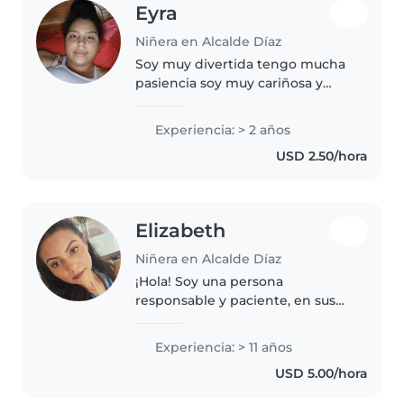
Eyra
Niñera en Alcalde Díaz
Soy muy divertida tengo mucha
pasiencia soy muy cariñosa y
atenta con los niños soy muy
aplicada en mi trabajo amo ser
Experiencia: > 2 años
responsable
USD 2.50/hora
Elizabeth
Niñera en Alcalde Díaz
¡Hola! Soy una persona
responsable y paciente, en sus
30s, con 11 años de experiencia
en el cuidado de niños de todas
Experiencia: > 11 años
las edades. Me encanta hacer
USD 5.00/hora
manualidades, música y juegos
con..