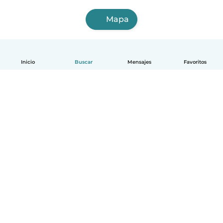
Mapa
Inicio
Buscar
Mensajes
Favoritos
Español
Cómo funciona
Ayuda
Términos y Privacidad
Precios
Datos de la empresa
Babysits para Empresas
Normas de la comunidad