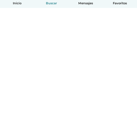
Inicio
Buscar
Mensajes
Favoritos
Español
Cómo funciona
Ayuda
Términos y Privacidad
Precios
Datos de la empresa
Babysits para Empresas
Normas de la comunidad
© Babysits B.V.