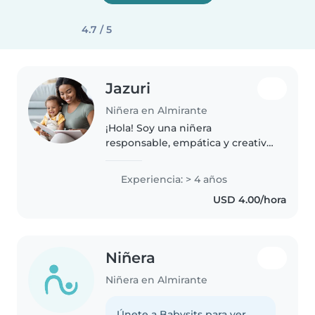
4.7 / 5
Jazuri
Niñera en Almirante
¡Hola! Soy una niñera
responsable, empática y creativa
con 4 años de experiencia
cuidando niños de todas las
Experiencia: > 4 años
edades. Tengo experiencia con
USD 4.00/hora
niños con necesidades
especiales, incluyendo..
Niñera
Niñera en Almirante
Únete a Babysits para ver