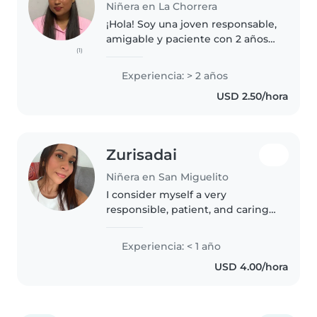
Niñera en La Chorrera
¡Hola! Soy una joven responsable,
amigable y paciente con 2 años
(1)
de experiencia cuidando bebés,
niños en edad preescolar y en
Experiencia: > 2 años
edad escolar. Tengo certificación
USD 2.50/hora
en primeros auxilios..
Zurisadai
Niñera en San Miguelito
I consider myself a very
responsible, patient, and caring
person. I have always found it
easy to connect with children
Experiencia: < 1 año
and I enjoy spending time with
USD 4.00/hora
them, helping them learn and
have..