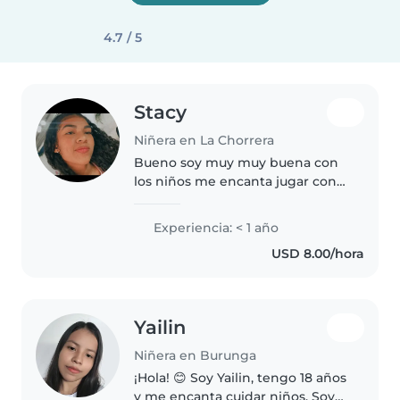
4.7 / 5
Stacy
Niñera en La Chorrera
Bueno soy muy muy buena con
los niños me encanta jugar con
ellos tenerlos al día en todas sus
cosas y sobre todo darles mucho
Experiencia: < 1 año
amor para que se sientan
USD 8.00/hora
seguros,tengo experiencia con..
Yailin
Niñera en Burunga
¡Hola! 😊 Soy Yailin, tengo 18 años
y me encanta cuidar niños. Soy