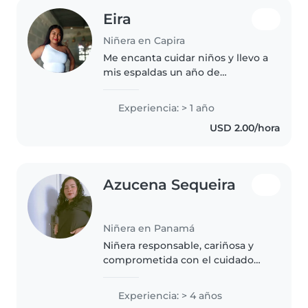
Eira
Niñera en Capira
Me encanta cuidar niños y llevo a
mis espaldas un año de
experiencia con bebés Soy
responsable, paciente y estoy
Experiencia: > 1 año
muy cómoda con las mascotas.
USD 2.00/hora
¡Me va jugando y leyendo a los
pequeños!..
Azucena Sequeira
Niñera en Panamá
Niñera responsable, cariñosa y
comprometida con el cuidado
integral de los niños. Con
experiencia en atención a bebés
Experiencia: > 4 años
y niños pequeños, apoyo en