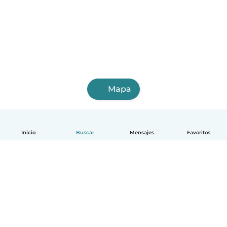
Mapa
Inicio
Buscar
Mensajes
Favoritos
Español
Cómo funciona
Ayuda
Términos y Privacidad