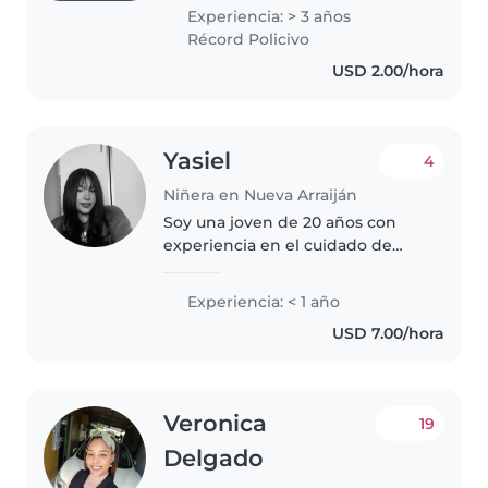
y acompañar a los niños y
Experiencia: > 3 años
disfruto compartir tiempo con
Récord Policivo
ellos, jugar, escucharles y
USD 2.00/hora
ayudarles..
Yasiel
4
Niñera en Nueva Arraiján
Soy una joven de 20 años con
experiencia en el cuidado de
niños de todas las edades, desde
bebés hasta adolescentes. Soy
Experiencia: < 1 año
responsable, paciente y
USD 7.00/hora
bondadosa. Aunque no tengo
certificación..
Veronica
19
Delgado