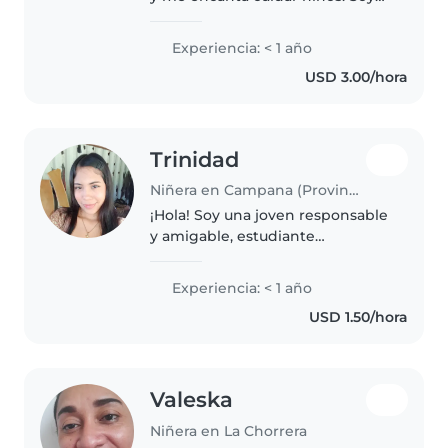
una persona amable, paciente,
responsable y muy
Experiencia: < 1 año
comprometida. Me gusta crear
USD 3.00/hora
un ambiente seguro, divertido y
lleno..
Trinidad
Niñera en Campana (Provincia de Panamá)
¡Hola! Soy una joven responsable
y amigable, estudiante
universitaria, que adora trabajar
con niños. Me encanta dibujar y
Experiencia: < 1 año
jugar, y estoy cómoda con
USD 1.50/hora
mascotas, cocinar, tareas del
hogar..
Valeska
Niñera en La Chorrera