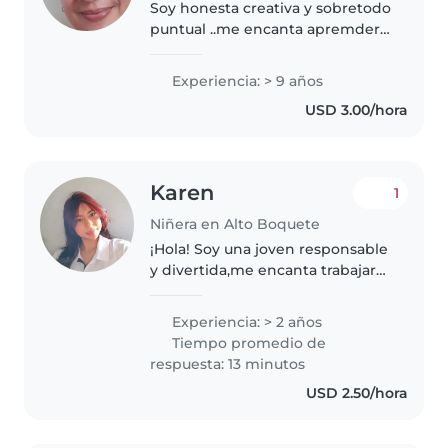
Soy honesta creativa y sobretodo
puntual ..me encanta apremder
dia a dia a cada momento más y
más de mi trabajo me gusta
Experiencia: > 9 años
bastante el orden y el aseo doy
USD 3.00/hora
lo mejor ee mi siempre a cada..
Karen
1
Niñera en Alto Boquete
¡Hola! Soy una joven responsable
y divertida,me encanta trabajar
con niños, especialmente con
preescolares y escolares. Tengo
Experiencia: > 2 años
habilidades en dibujo,
Tiempo promedio de
manualidades y juegos, y estoy..
respuesta: 13 minutos
USD 2.50/hora