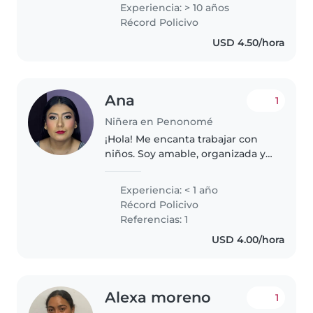
de experiencia cuidando niños
Experiencia: > 10 años
de todas las edades. Me encanta
Récord Policivo
dibujar, leer cuentos, hacer
USD 4.50/hora
manualidades..
Ana
1
Niñera en Penonomé
¡Hola! Me encanta trabajar con
niños. Soy amable, organizada y
muy responsable. Disfruto
realizando actividades creativas,
Experiencia: < 1 año
ayudando con tareas y
Récord Policivo
asegurándome de que cada niño
Referencias: 1
se sienta..
USD 4.00/hora
Alexa moreno
1