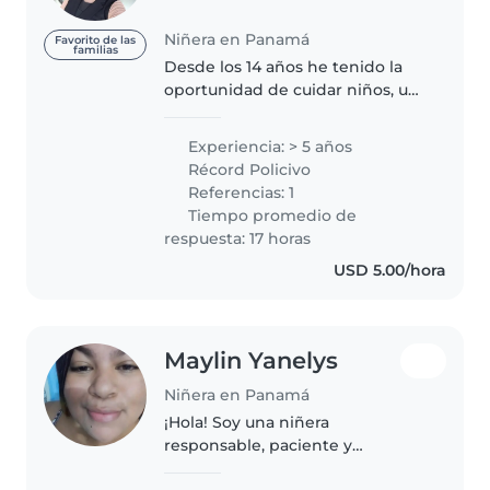
Niñera en Panamá
Favorito de las
familias
Desde los 14 años he tenido la
oportunidad de cuidar niños, una
experiencia que me despertó
una profunda vocación por el
Experiencia: > 5 años
trabajo con la infancia,
Récord Policivo
especialmente con bebés. Esta
Referencias: 1
pasión..
Tiempo promedio de
respuesta: 17 horas
USD 5.00/hora
Maylin Yanelys
Niñera en Panamá
¡Hola! Soy una niñera
responsable, paciente y
divertida, en sus 30s, con 10 años