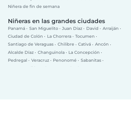
Niñera de fin de semana
Niñeras en las grandes ciudades
Panamá
San Miguelito
Juan Díaz
David
Arraiján
Ciudad de Colón
La Chorrera
Tocumen
Santiago de Veraguas
Chilibre
Cativá
Ancón
Alcalde Díaz
Changuinola
La Concepción
Pedregal
Veracruz
Penonomé
Sabanitas
Nueva Arraiján
Chepo
Pocrí
El Coco
San Juan Bautista
Puerto Armuelles
Las Lomas
El Empalme
Monagrillo
Volcán
Llano Bonito
Chitré
Las Tablas
Puerto Pilón
Almirante
Vista Alegre
Aguadulce
Canto del Llano