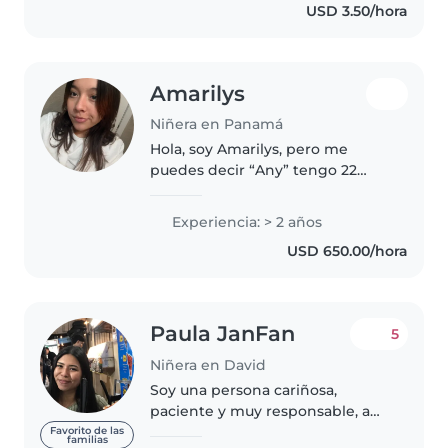
USD 3.50/hora
rutinas diarias, estimulación
temprana,..
Amarilys
Niñera en Panamá
Hola, soy Amarilys, pero me
puedes decir “Any” tengo 22
años de edad, con 2 años de
experiencia cuidando bebés,
Experiencia: > 2 años
niños pequeños y adolescentes.
USD 650.00/hora
Soy una persona responsable,
paciente..
Paula JanFan
5
Niñera en David
Soy una persona cariñosa,
paciente y muy responsable, a
quien realmente le gusta cuidar
Favorito de las
familias