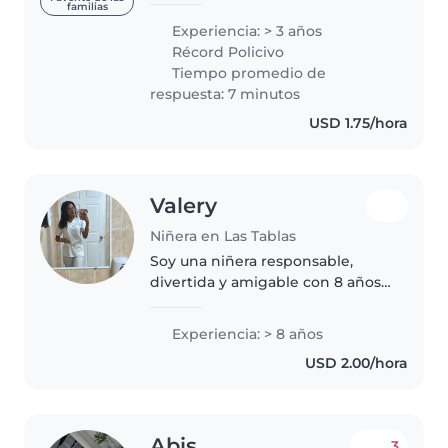
familias
cariñosa, responsable y puntual.
Experiencia: > 3 años
me comprometo estar
Récord Policivo
pendiente al niño(a).
Tiempo promedio de
respuesta: 7 minutos
USD 1.75/hora
Valery
Niñera en Las Tablas
Soy una niñera responsable,
divertida y amigable con 8 años
de experiencia cuidando a niños
pequeños y en edad preescolar.
Experiencia: > 8 años
Disfruto de actividades como
USD 2.00/hora
dibujar, leer a los niños y..
Abis
3