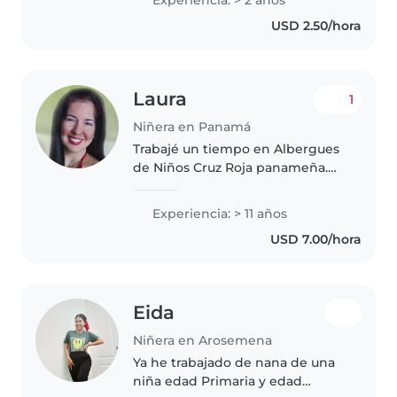
dibujar y ayudar con las tareas.
USD 2.50/hora
Soy madre, lo que me da una..
Laura
1
Niñera en Panamá
Trabajé un tiempo en Albergues
de Niños Cruz Roja panameña.
Posgraduada universitaria en
docencia y en nutrición clínica
Experiencia: > 11 años
nutrología. Fui catequista de
USD 7.00/hora
niños en la Iglesia.
Eida
Niñera en Arosemena
Ya he trabajado de nana de una
niña edad Primaria y edad