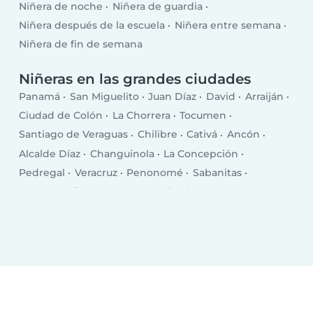
Niñera de noche
Niñera de guardia
Niñera después de la escuela
Niñera entre semana
Niñera de fin de semana
Niñeras en las grandes ciudades
Panamá
San Miguelito
Juan Díaz
David
Arraiján
Ciudad de Colón
La Chorrera
Tocumen
Santiago de Veraguas
Chilibre
Cativá
Ancón
Alcalde Díaz
Changuinola
La Concepción
Pedregal
Veracruz
Penonomé
Sabanitas
Nueva Arraiján
Chepo
Pocrí
El Coco
San Juan Bautista
Puerto Armuelles
Las Lomas
El Empalme
Monagrillo
Volcán
Llano Bonito
Chitré
Las Tablas
Puerto Pilón
Almirante
Vista Alegre
Aguadulce
Canto del Llano