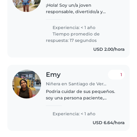
¡Hola! Soy un/a joven
responsable, divertido/a y
paciente que adora a los niños.
Aunque soy nuevo/a en el
Experiencia: < 1 año
mundo del cuidado infantil,
Tiempo promedio de
tengo experiencia con bebés,
respuesta: 17 segundos
niños pequeños y..
USD 2.00/hora
Emy
1
Niñera en Santiago de Veraguas
Podria cuidar de sus pequeños.
soy una persona paciente,
amable y creativa que disfrutaría
mucho haciendo actividades
Experiencia: < 1 año
¡Estaré encantado, de conocerlos
USD 6.64/hora
y de poder, ayudar con el
cuidado..