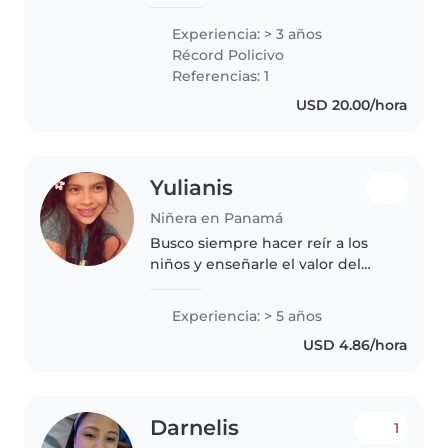
Prekinder Aunque no tengo
experiencia laboral como
Experiencia: > 3 años
canguro, me encanta pasar
Récord Policivo
tiempo con niños y me
Referencias: 1
considero una persona
USD 20.00/hora
responsable,..
Yulianis
Niñera en Panamá
Busco siempre hacer reír a los
niños y enseñarle el valor del
respeto hacia los demás.
Experiencia: > 5 años
USD 4.86/hora
Darnelis
1