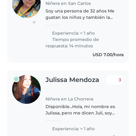
Niñera en San Carlos
Soy una persona de 32 años Me
gustan los niños y también la
(1)
limpieza del hogar . Soy
amigable y de mucha confianza
Experiencia: < 1 año
He trabajado antes con familia
Tiempo promedio de
que hablan ingles Estoy
respuesta: 14 minutos
dispuesta..
USD 7.00/hora
Julissa Mendoza
3
Niñera en La Chorrera
Disponible...Hola, mi nombre es
Julissa, pero me dicen Juli, soy
paciente, creativa, me gusta
cantar, dibujar, pintar, me gusta
Experiencia: > 1 año
seguir aprendiendo, el estar con