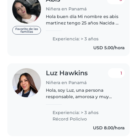
Niñera en Panamá
Hola buen día Mi nombre es abis
martinez tengo 25 años Nacida y
crecida cristianamente Eh
Favorito de las
familias
trabajado muchas veces en el
Experiencia: > 3 años
cuidado de niños,& bebe Me
USD 5.00/hora
gusta interactuar con los
niños&bebe..
Luz Hawkins
1
Niñera en Panamá
Hola, soy Luz, una persona
responsable, amorosa y muy
dedicada al cuidado infantil.
Tengo experiencia cuidando
Experiencia: > 3 años
bebés y niños pequeños, y
Récord Policivo
siempre me aseguro de crear un
USD 8.00/hora
ambiente seguro,..