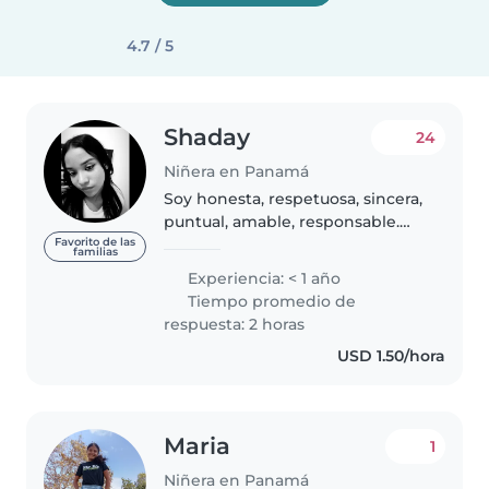
4.7 / 5
Shaday
24
Niñera en Panamá
Soy honesta, respetuosa, sincera,
puntual, amable, responsable.
Puedo hacer diferentes tareas
Favorito de las
familias
como limpieza del hogar,
Experiencia: < 1 año
cocinar, cuidado de niños,
Tiempo promedio de
ayudarlos en sus tareas, jugar
respuesta: 2 horas
con..
USD 1.50/hora
Maria
1
Niñera en Panamá