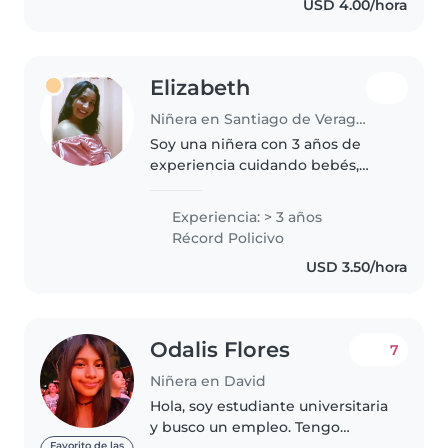
USD 4.00/hora
los niños es especial..
Elizabeth
Niñera en Santiago de Veraguas
Soy una niñera con 3 años de
experiencia cuidando bebés,
niños pequeños y preescolares.
Tengo un título universitario en
Experiencia: > 3 años
Estimulación Temprana y
Récord Policivo
Orientación Familiar, lo que me
USD 3.50/hora
permite..
Odalis Flores
7
Niñera en David
Hola, soy estudiante universitaria
y busco un empleo. Tengo
experiencia siendo niñera. Soy
Favorito de las