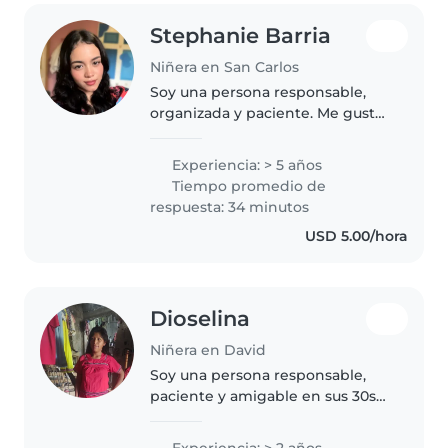
Stephanie Barria
Niñera en San Carlos
Soy una persona responsable,
organizada y paciente. Me gusta
aprender cosas nuevas, trabajar
en equipo y cumplir con mis
Experiencia: > 5 años
responsabilidades de manera
Tiempo promedio de
eficiente.
respuesta: 34 minutos
USD 5.00/hora
Dioselina
Niñera en David
Soy una persona responsable,
paciente y amigable en sus 30s
con 2 años de experiencia en el
cuidado de bebés. Me encanta
Experiencia: > 2 años