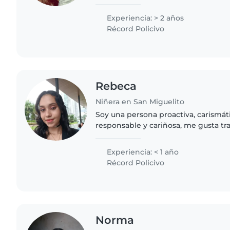
de todas las edades. Tengo certific
auxilios y..
Experiencia: > 2 años
Récord Policivo
Rebeca
Niñera en San Miguelito
Soy una persona proactiva, carismát
responsable y cariñosa, me gusta tra
bebés, enseñarles lo que he aprendi
años de experiencia. Soy..
Experiencia: < 1 año
Récord Policivo
Norma