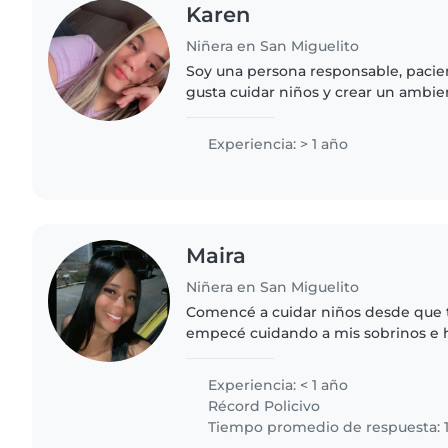
Karen
Niñera en San Miguelito
Soy una persona responsable, pacie
gusta cuidar niños y crear un ambie
y lleno de respeto. Me esfuerzo por
necesidades con dedicación..
Experiencia: > 1 año
Maira
Niñera en San Miguelito
Comencé a cuidar niños desde que 
empecé cuidando a mis sobrinos e h
actualmente tengo 21 años y cuidab
una bebe de un año que..
Experiencia: < 1 año
Récord Policivo
Tiempo promedio de respuesta: 