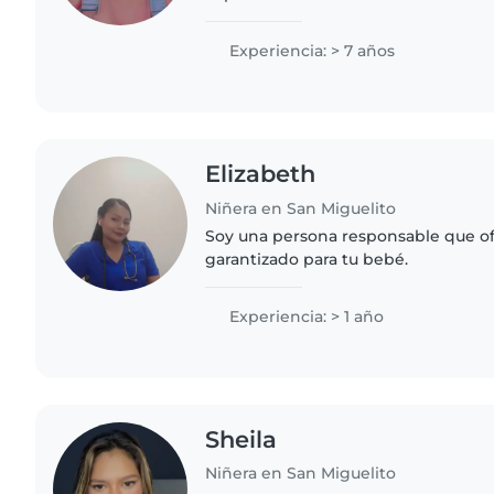
bebés hasta niños en edad escolar.
responsable, paciente y amigable..
Experiencia: > 7 años
Elizabeth
Niñera en San Miguelito
Soy una persona responsable que o
garantizado para tu bebé.
Experiencia: > 1 año
Sheila
Niñera en San Miguelito