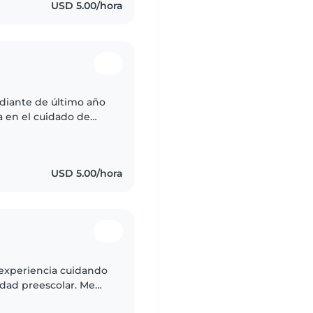
USD 5.00/hora
udiante de último año
a en el cuidado de
 mis sobrinos. Me
USD 5.00/hora
 experiencia cuidando
dad preescolar. Me
con los niños. Soy