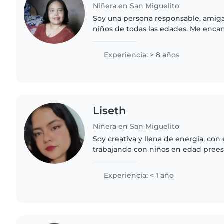
Niñera en San Miguelito
Soy una persona responsable, amiga
niños de todas las edades. Me encan
hacer manualidades con los niños.
cocinar y ayudar con las..
Experiencia: > 8 años
Liseth
Niñera en San Miguelito
Soy creativa y llena de energía, con
trabajando con niños en edad preesc
toddlers. Me encanta dibujar, hace
organizar juegos divertidos...
Experiencia: < 1 año