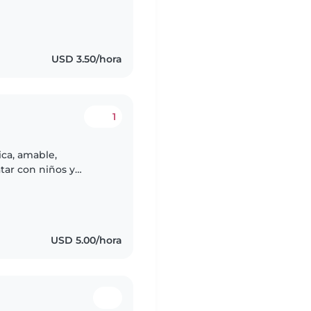
ación en primeros
USD 3.50/hora
1
ica, amable,
tar con niños y
do a lo largo de mis
USD 5.00/hora