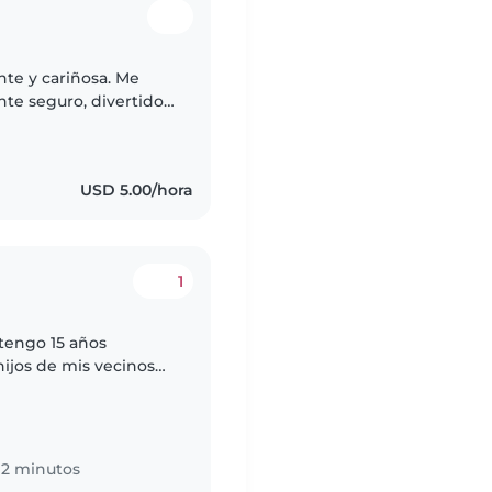
nte y cariñosa. Me
nte seguro, divertido
 atender sus
USD 5.00/hora
1
tengo 15 años
ijos de mis vecinos
a hace 2 meses atrás a
12 minutos