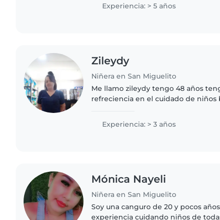
una persona amigable,..
Experiencia: > 5 años
Zileydy
Niñera en San Miguelito
Me llamo zileydy tengo 48 años ten
refreciencia en el cuidado de niños b
enfermería , doy mis servicios solo d
algunos sábados..
Experiencia: > 3 años
Mónica Nayeli
Niñera en San Miguelito
Soy una canguro de 20 y pocos años
experiencia cuidando niños de toda