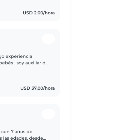
USD 2.00/hora
go experiencia
ebés , soy auxiliar de
e lunes a viernes y
USD 37.00/hora
 con 7 años de
s las edades, desde