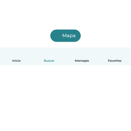
Mapa
Inicio
Buscar
Mensajes
Favoritos
Español
Cómo funciona
Ayuda
Términos y Privacidad
Precios
Datos de la empresa