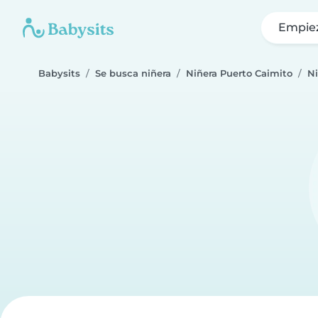
Empie
Babysits
Se busca niñera
Niñera Puerto Caimito
Ni