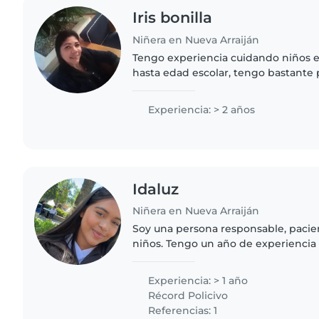
Iris bonilla
Niñera en Nueva Arraiján
Tengo experiencia cuidando niños 
hasta edad escolar, tengo bastante 
ayudarlo con las tareas, tengo dispo
viernes
Experiencia: > 2 años
,mmmmmmmmmmmmmmmm
Idaluz
Niñera en Nueva Arraiján
Soy una persona responsable, pacien
niños. Tengo un año de experiencia
gusta crear un ambiente seguro, div
para ellos. Tengo..
Experiencia: > 1 año
Récord Policivo
Referencias: 1