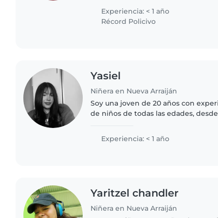
deberes. Entiendo las necesidades..
Experiencia: < 1 año
Récord Policivo
Yasiel
Niñera en Nueva Arraiján
Soy una joven de 20 años con exper
de niños de todas las edades, desd
adolescentes. Soy responsable, pac
Aunque no tengo certificación..
Experiencia: < 1 año
Yaritzel chandler
Niñera en Nueva Arraiján