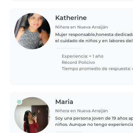
Katherine
Niñera en Nueva Arraiján
Mujer responsable,honesta dedicad
el cuidado de niños y en labores de
travez del cuidado de mis propias h
soy paciente y..
Experiencia: < 1 año
Récord Policivo
Tiempo promedio de respuesta: 
Maria
Niñera en Nueva Arraiján
Soy una persona joven de 19 años a
niños. Aunque no tengo experiencia
encanta jugar, hacer manualidades 