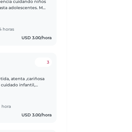
iencia cuidando niños
asta adolescentes. Me
 amigable y paciente.
4 horas
USD 3.00/hora
3
da, atenta ,cariñosa
cuidado infantil,
speciales, lo que me
 hora
USD 3.00/hora