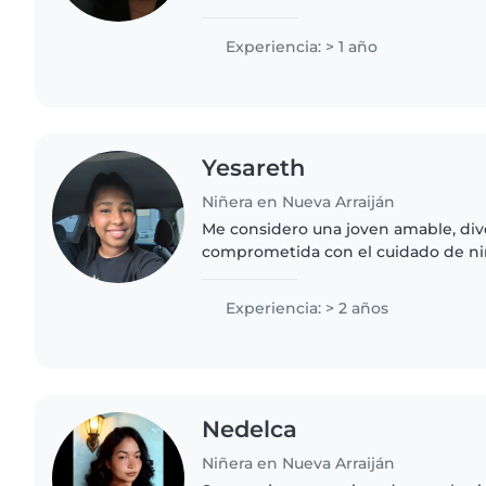
adolescentes. Tengo 1 año de exper
disfruto mucho de actividades..
Experiencia: > 1 año
Yesareth
Niñera en Nueva Arraiján
Me considero una joven amable, div
comprometida con el cuidado de n
adolescentes. Disfruto enseñar, juga
ambiente seguro y lleno de confianza
Experiencia: > 2 años
Nedelca
Niñera en Nueva Arraiján