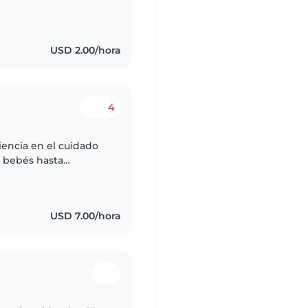
USD 2.00/hora
4
iencia en el cuidado
e bebés hasta
iente y bondadosa.
USD 7.00/hora