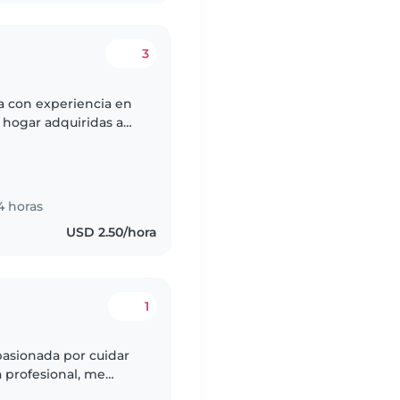
3
a con experiencia en
l hogar adquiridas a
ijas aprendo rápido
4 horas
USD 2.50/hora
1
pasionada por cuidar
 profesional, me
y ayudar con los