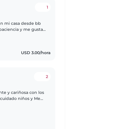
1
en mi casa desde bb
paciencia y me gusta
nibilidad de lunes a
mmmmmmmmmmm
USD 3.00/hora
2
te y cariñosa con los
 cuidado niños y Me
ertido y respetuoso