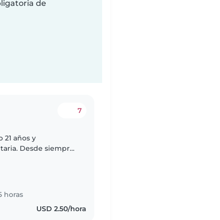
ligatoria de
7
o 21 años y
itaria. Desde siempre
 niños, y disfruto
5 horas
USD 2.50/hora