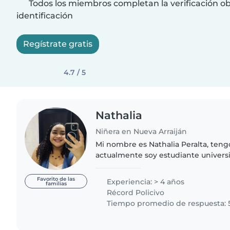
Todos los miembros completan la verificación ob
identificación
Regístrate gratis
4.7 / 5
Nathalia
Niñera en Nueva Arraiján
Mi nombre es Nathalia Peralta, teng
actualmente soy estudiante univers
he sentido una gran conexión con los
profundamente acompañarlos..
Favorito de las
Experiencia: > 4 años
familias
Récord Policivo
Tiempo promedio de respuesta: 