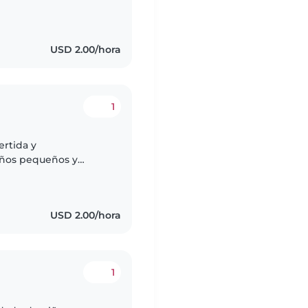
iencia como canguro y
USD 2.00/hora
1
ertida y
iños pequeños y
r y brindar un
...
USD 2.00/hora
1