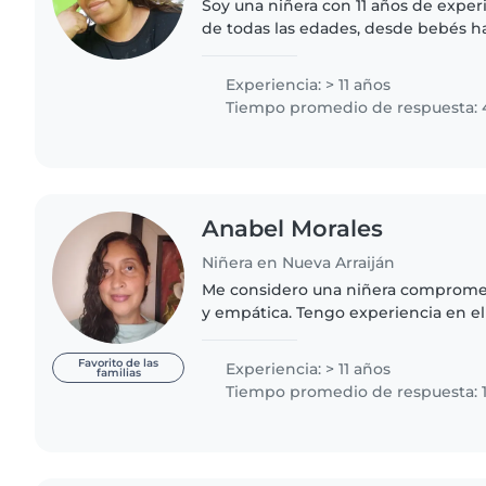
Soy una niñera con 11 años de exper
de todas las edades, desde bebés h
considero una persona responsable,
Tengo habilidades..
Experiencia: > 11 años
Tiempo promedio de respuesta: 
Anabel Morales
Niñera en Nueva Arraiján
Me considero una niñera comprometi
y empática. Tengo experiencia en el 
incluyendo niños con necesidades e
ha permitido desarrollar..
Favorito de las
Experiencia: > 11 años
familias
Tiempo promedio de respuesta: 1