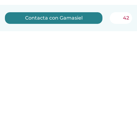
Contacta con Gamasiel
42
Español
Cómo funciona
Ayuda
Términos y Privacidad
Precios
Datos de la empresa
Babysits para Empresas
Normas de la comunidad