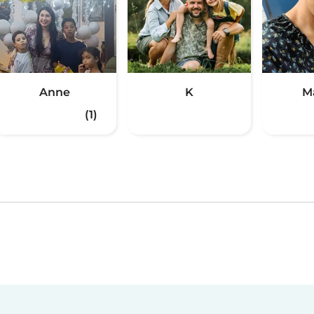
Anne
K
M
(1)