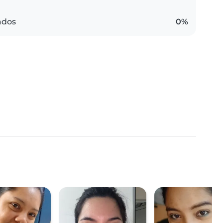
ados
0%