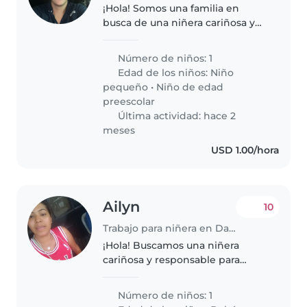
¡Hola! Somos una familia en
busca de una niñera cariñosa y
responsable para nuestro
pequeña de 2 años. Nuestro
Número de niños: 1
hijo/a es curioso/a, creativo/a y
Edad de los niños:
Niño
muy juguetón/a. Necesitamos a
pequeño
•
Niño de edad
alguien..
preescolar
Última actividad: hace 2
meses
USD 1.00/hora
Ailyn
10
Trabajo para niñera en David
¡Hola! Buscamos una niñera
cariñosa y responsable para
nuestro bebé divertido,
amigable e inteligente. Nuestro
Número de niños: 1
pequeño es muy curioso y