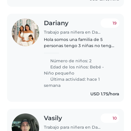
Dariany
19
Trabajo para niñera en David
Hola somos una familia de 5
personas tengo 3 niñas no tengo
mascotas dentro del hogar,
busco niñera para mi nena
Número de niños: 2
pequeña más que nada para el
Edad de los niños:
Bebé
•
cuido de ella estar al pendiente
Niño pequeño
solo..
Última actividad: hace 1
semana
USD 1.75/hora
Vasily
10
Trabajo para niñera en David