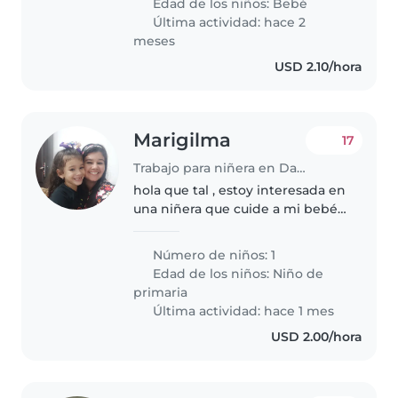
Edad de los niños:
Bebé
siempre está lleno de energía.
Última actividad: hace 2
Necesitamos a..
meses
USD 2.10/hora
Marigilma
17
Trabajo para niñera en David
hola que tal , estoy interesada en
una niñera que cuide a mi bebé
de 1 mes y medio En Villa Clara,
David urgente, interesada,
Número de niños: 1
horario rotativo
Edad de los niños:
Niño de
primaria
Última actividad: hace 1 mes
USD 2.00/hora