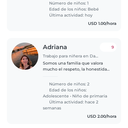
respetuosa y que se dejen guiar
Número de niños: 1
por mis directrices.
Edad de los niños:
Bebé
Última actividad: hoy
USD 1.00/hora
Adriana
9
Trabajo para niñera en David
Somos una familia que valora
mucho el respeto, la honestidad
y la comunicación. Tenemos dos
hijos y dos mascotas y buscamos
Número de niños: 2
una persona cariñosa,
Edad de los niños:
responsable y comprometida,
Adolescente
•
Niño de primaria
que disfrute..
Última actividad: hace 2
semanas
USD 2.00/hora