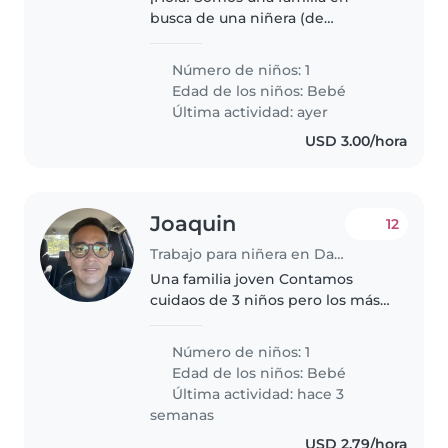
busca de una niñera (de
preferencia una señora)
responsable y cariñosa para
Número de niños: 1
nuestra bebé de 8 meses. Nos
Edad de los niños:
Bebé
encantaría alguien que se sienta
Última actividad: ayer
cómodo/a cocinando..
USD 3.00/hora
Joaquin
12
Trabajo para niñera en David
Una familia joven Contamos
cuidaos de 3 niños pero los más
grande son adolescente y no
siempre viven con nosotros
Número de niños: 1
Edad de los niños:
Bebé
Última actividad: hace 3
semanas
USD 2.79/hora