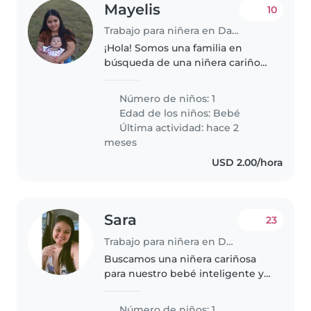
Mayelis
10
Trabajo para niñera en David
¡Hola! Somos una familia en
búsqueda de una niñera cariñosa
y responsable para cuidar a
nuestro bebé. Nuestro pequeño
Número de niños: 1
es tranquilo, hablador y muy
Edad de los niños:
Bebé
curioso. Necesitamos a alguien
Última actividad: hace 2
que..
meses
USD 2.00/hora
Sara
23
Trabajo para niñera en David
Buscamos una niñera cariñosa
para nuestro bebé inteligente y
energético. Nuestro pequeño es
muy amigable y siempre está
Número de niños: 1