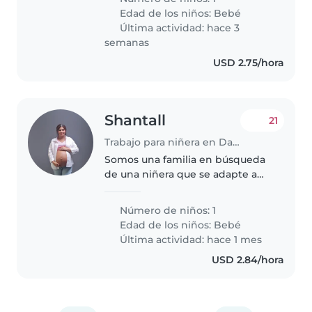
lleno de energía. Nos encantaría
Edad de los niños:
Bebé
encontrar a alguien que pueda..
Última actividad: hace 3
semanas
USD 2.75/hora
Shantall
21
Trabajo para niñera en David
Somos una familia en búsqueda
de una niñera que se adapte a
horarios rotativos, nocturnos,
sábados y domingos. No hará
Número de niños: 1
labores domésticas, únicamente
Edad de los niños:
Bebé
cuidado de la niña.no incluye..
Última actividad: hace 1 mes
USD 2.84/hora