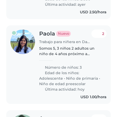
dedicada, honrada y amorosa..
Última actividad: ayer
USD 2.50/hora
Paola
2
Nuevo
Trabajo para niñera en David
Somos 5, 3 niños 2 adultos un
niño de 4 años próximo a
cumplir 5 una niña de 7 años
está en segundo grado y un niño
Número de niños: 3
de 11 años que está en 5 grado
Edad de los niños:
van a la escuela de 7:30 a 2:00
Adolescente
•
Niño de primaria
•
sería..
Niño de edad preescolar
Última actividad: hoy
USD 1.00/hora