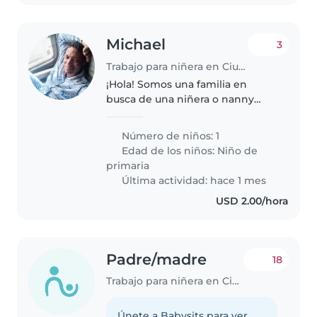
Michael
3
Trabajo para niñera en Ciudad de Colón
¡Hola! Somos una familia en
busca de una niñera o nanny
para nuestro hijo/a de primaria,
muy creativo/a, inteligente y
Número de niños: 1
juguetón/a. Necesitamos a
Edad de los niños:
Niño de
alguien cómodo/a con cocinar,
primaria
tareas..
Última actividad: hace 1 mes
USD 2.00/hora
Padre/madre
18
Trabajo para niñera en Ciudad de Colón
Únete a Babysits para ver