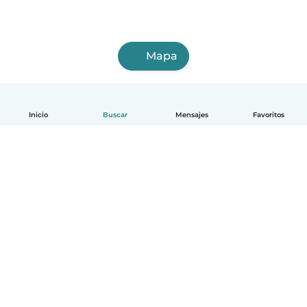
Mapa
Inicio
Buscar
Mensajes
Favoritos
Español
Cómo funciona
Ayuda
Términos y Privacidad
Precios
Datos de la empresa
Babysits para Empresas
Normas de la comunidad