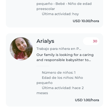
panameña. * 🧼 Saber realizar..
pequeño
•
Bebé
•
Niño de edad
preescolar
Última actividad: hoy
USD 10.00/hora
Arialys
30
Trabajo para niñera en Panamá
Our family is looking for a caring
and responsible babysitter to
help us with our 17 months old
child. Just 4 hours a day, and in
Número de niños: 1
Panama City, just on the city area
Edad de los niños:
Niño
pequeño
Última actividad: hace 2
meses
USD 1.00/hora