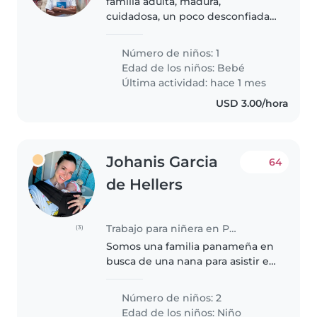
familia adulta, madura,
cuidadosa, un poco desconfiada
porque tenemos camaras dentro
de la casa
Número de niños: 1
Edad de los niños:
Bebé
Última actividad: hace 1 mes
USD 3.00/hora
Johanis Garcia
64
de Hellers
Trabajo para niñera en Panamá
(3)
Somos una familia panameña en
busca de una nana para asistir en
el cuidado de niños de 2 y 3
años. Requisitos para la posición
Número de niños: 2
* 🍳 Saber cocinar comida
Edad de los niños:
Niño