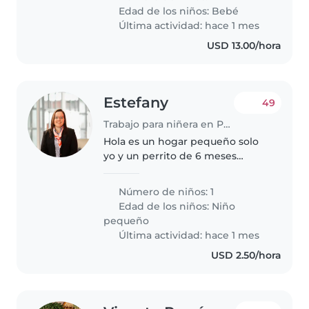
lleno de energía. Buscamos a
Edad de los niños:
Bebé
alguien que se sienta cómoda..
Última actividad: hace 1 mes
USD 13.00/hora
Estefany
49
Trabajo para niñera en Panamá
Hola es un hogar pequeño solo
yo y un perrito de 6 meses
necesito una nana para
ayudarme medio tiempo en la
Número de niños: 1
limpieza y cuidar a la mascota de
Edad de los niños:
Niño
día de lunes a viernes.
pequeño
Última actividad: hace 1 mes
USD 2.50/hora