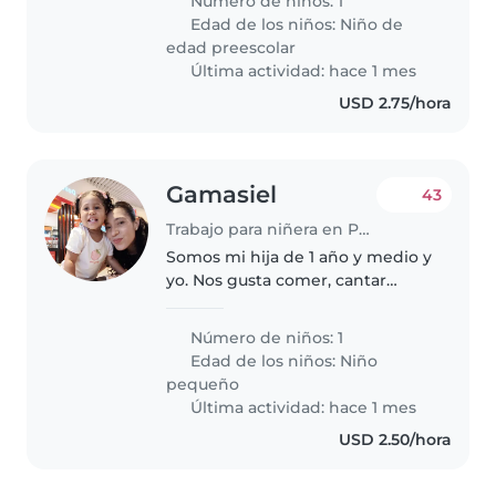
Número de niños: 1
muy energético/a, cariñoso/a y
Edad de los niños:
Niño de
amigable. Necesitamos a alguien
edad preescolar
que pueda..
Última actividad: hace 1 mes
USD 2.75/hora
Gamasiel
43
Trabajo para niñera en Panamá
Somos mi hija de 1 año y medio y
yo. Nos gusta comer, cantar
bailar y jugar. Ver películas juntas
siempre que podemos, mis
Número de niños: 1
turnos son rotativos y mi hija de
Edad de los niños:
Niño
lunes a viernes va de 8..
pequeño
Última actividad: hace 1 mes
USD 2.50/hora