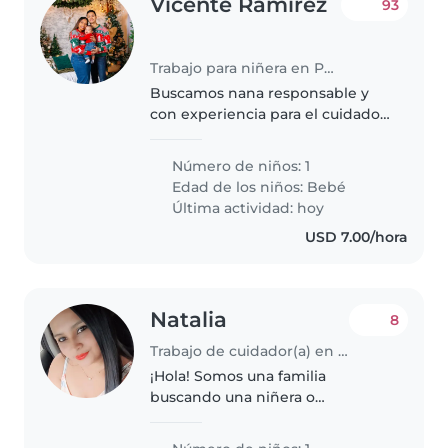
Vicente Ramírez
93
Trabajo para niñera en Panamá
Buscamos nana responsable y
con experiencia para el cuidado
de un bebé, en un ambiente
familiar y respetuoso. modalidad:
Número de niños: 1
Interna o viajando. Ofrecemos:
Edad de los niños:
Bebé
Vacaciones pagadas. Pago de..
Última actividad: hoy
USD 7.00/hora
Natalia
8
Trabajo de cuidador(a) en Panamá
¡Hola! Somos una familia
buscando una niñera o
cuidador(a) para nuestro hijo/a
de preescolar. Nuestro hijo/a es