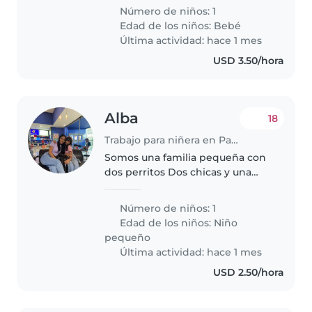
bebé, un niña muy juguetón/a y
Número de niños: 1
muy curioso/a. Necesitamos a
Edad de los niños:
Bebé
alguien cómodo/a con las tareas..
Última actividad: hace 1 mes
USD 3.50/hora
Alba
18
Trabajo para niñera en Panamá
Somos una familia pequeña con
dos perritos Dos chicas y una
bebé
Número de niños: 1
Edad de los niños:
Niño
pequeño
Última actividad: hace 1 mes
USD 2.50/hora