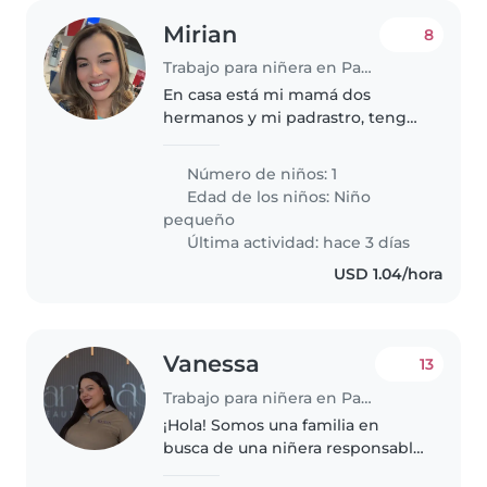
Mirian
8
Trabajo para niñera en Panamá
En casa está mi mamá dos
hermanos y mi padrastro, tengo
turnos rotativos, por eso quisiera
hablar en persona para llegar a
Número de niños: 1
un acuerdo.
Edad de los niños:
Niño
pequeño
Última actividad: hace 3 días
USD 1.04/hora
Vanessa
13
Trabajo para niñera en Panamá
¡Hola! Somos una familia en
busca de una niñera responsable
y cariñosa para cuidar a nuestra