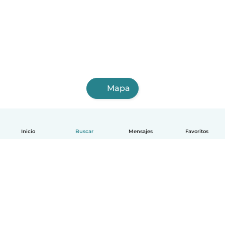
Mapa
Inicio
Buscar
Mensajes
Favoritos
Español
Cómo funciona
Ayuda
Términos y Privacidad