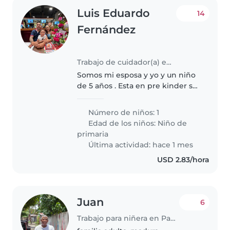
Luis Eduardo
14
Fernández
Trabajo de cuidador(a) en Panamá
Somos mi esposa y yo y un niño
de 5 años . Esta en pre kinder se
porta bien no da trabajo ,
amoroso , respetuoso . Más q
Número de niños: 1
todo es para mantener la casa en
Edad de los niños:
Niño de
orden y que la comida este..
primaria
Última actividad: hace 1 mes
USD 2.83/hora
Juan
6
Trabajo para niñera en Panamá