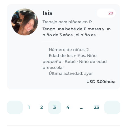
Isis
20
Trabajo para niñera en Panamá
Tengo una bebé de 11 meses y un
niño de 3 años , el niño es
tranquilo y independiente la
niña de 11 meses es inquieta
Número de niños: 2
Edad de los niños:
Niño
pequeño
•
Bebé
•
Niño de edad
preescolar
Última actividad: ayer
USD 3.00/hora
1
2
3
4
...
23