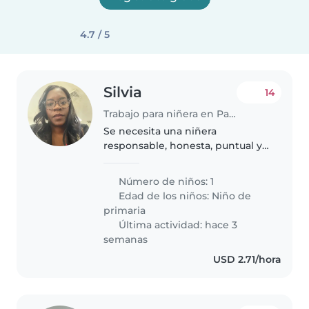
4.7 / 5
Silvia
14
Trabajo para niñera en Panamá
Se necesita una niñera
responsable, honesta, puntual y
con experiencia en el cuidado de
niños. Las funciones principales
Número de niños: 1
son: * Vigilar y cuidar al niño. *
Edad de los niños:
Niño de
Mantener la casa ordenada..
primaria
Última actividad: hace 3
semanas
USD 2.71/hora