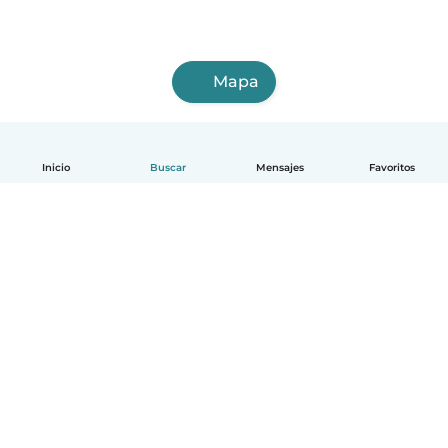
Mapa
Inicio
Buscar
Mensajes
Favoritos
Español
Cómo funciona
Ayuda
Términos y Privacidad
Precios
Datos de la empresa
Babysits para Empresas
Normas de la comunidad