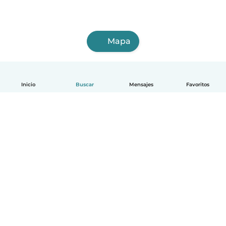
Mapa
Inicio
Buscar
Mensajes
Favoritos
Español
Cómo funciona
Ayuda
Términos y Privacidad
Precios
Datos de la empresa
Babysits para Empresas
Normas de la comunidad