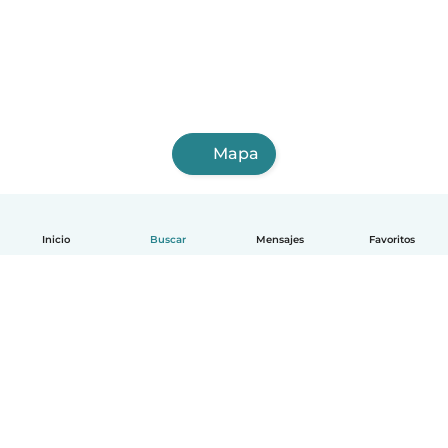
Mapa
Inicio
Buscar
Mensajes
Favoritos
Español
Cómo funciona
Ayuda
Términos y Privacidad
Precios
Datos de la empresa