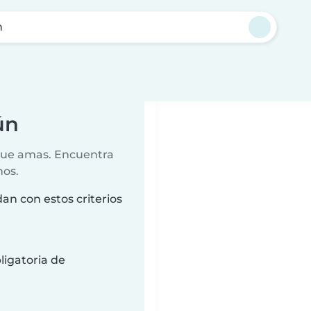
n
ún
 que amas. Encuentra
nos.
an con estos criterios
ligatoria de