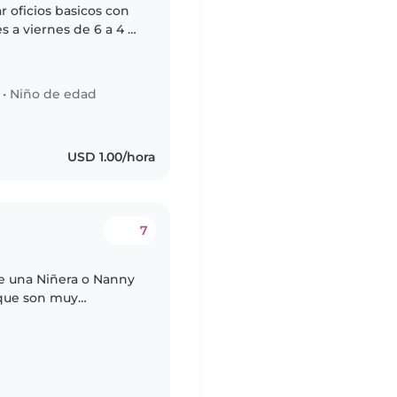
r oficios basicos con
s a viernes de 6 a 4 y
ra por quincena 100
•
Niño de edad
USD 1.00/hora
7
de una Niñera o Nanny
 que son muy
es. Nos encantaría