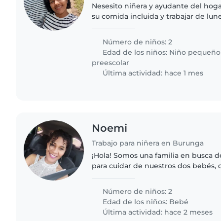
Nesesito niñera y ayudante del hoga
su comida incluida y trabajar de lune
sabados de 10 a 5 de la tarde se cob
dolares..
Número de niños: 2
Edad de los niños:
Niño pequeño
preescolar
Última actividad: hace 1 mes
Noemi
Trabajo para niñera en Burunga
¡Hola! Somos una familia en busca 
para cuidar de nuestros dos bebés,
energéticos, divertidos e inteligent
encontrar a alguien que..
Número de niños: 2
Edad de los niños:
Bebé
Última actividad: hace 2 meses