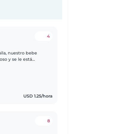
4
ila, nuestro bebe
so y se le está
timulando mucho.
USD 1.25/hora
8