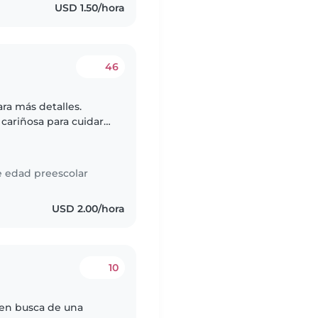
USD 1.50/hora
46
ra más detalles.
cariñosa para cuidar a
iñas en edad
e edad preescolar
USD 2.00/hora
10
 en busca de una