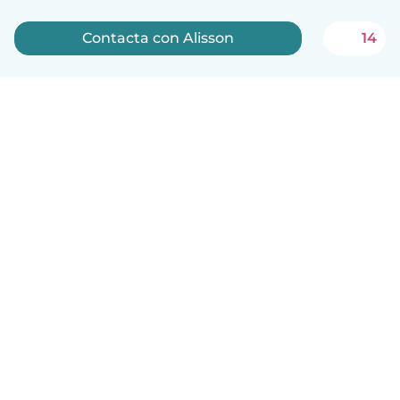
Contacta con Alisson
14
Español
Cómo funciona
Ayuda
Términos y Privacidad
Precios
Datos de la empresa
Babysits para Empresas
Normas de la comunidad