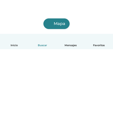
Mapa
Inicio
Buscar
Mensajes
Favoritos
Español
Cómo funciona
Ayuda
Términos y Privacidad
Precios
Datos de la empresa
Babysits para Empresas
Normas de la comunidad