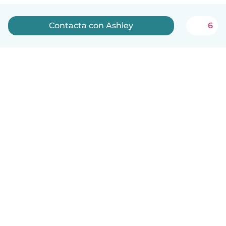
Contacta con Ashley
6
Español
Cómo funciona
Ayuda
Términos y Privacidad
Precios
Datos de la empresa
Babysits para Empresas
Normas de la comunidad