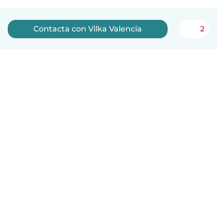
Contacta con Vilka Valencia
2
Español
Cómo funciona
Ayuda
Términos y Privacidad
Precios
Datos de la empresa
Babysits para Empresas
Normas de la comunidad