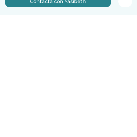
Contacta con Yasibeth
Español
Cómo funciona
Ayuda
Términos y Privacidad
Precios
Datos de la empresa
Babysits para Empresas
Normas de la comunidad