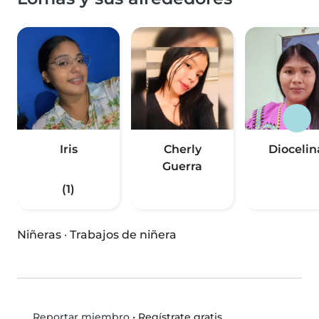
Iris
Cherly
Diocelin
Guerra
(1)
Niñeras
·
Trabajos de niñera
•
Regístrate gratis
Reportar miembro