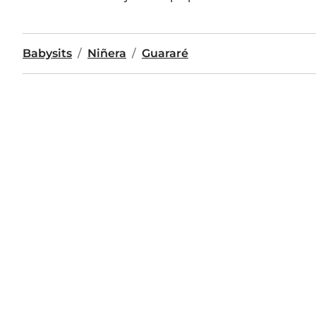
Babysits
Niñera
Guararé