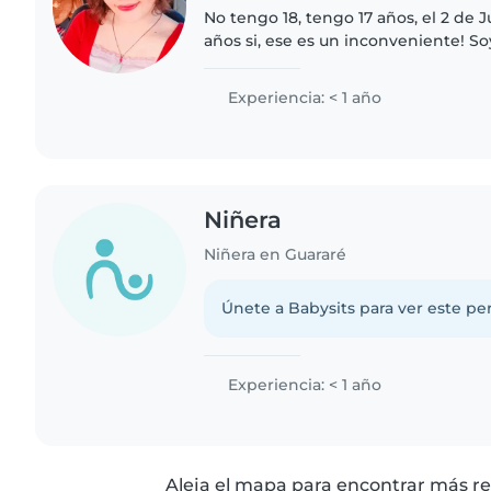
No tengo 18, tengo 17 años, el 2 de J
años si, ese es un inconveniente! Soy amable, me gusta
hablar, soy lo más respetuosa posibl
disponible de..
Experiencia: < 1 año
Niñera
Niñera en Guararé
Únete a Babysits para ver este per
Experiencia: < 1 año
Aleja el mapa para encontrar más re