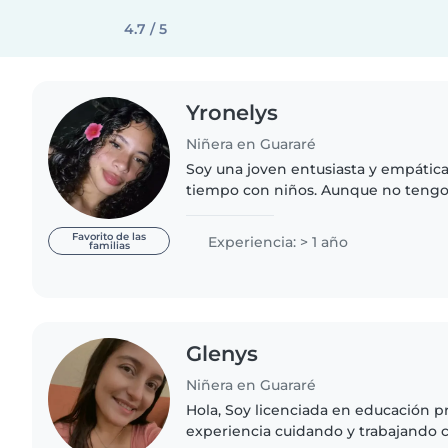
4.7 / 5
Yronelys
Niñera en Guararé
Soy una joven entusiasta y empática
tiempo con niños. Aunque no teng
formal, pero cuando estaba en mis 
bachillerato trabajaba..
Favorito de las
Experiencia: > 1 año
familias
Glenys
Niñera en Guararé
Hola, Soy licenciada en educación p
experiencia cuidando y trabajando 