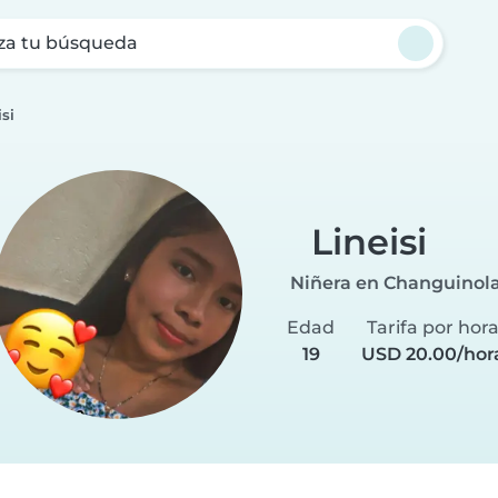
za tu búsqueda
isi
Lineisi
Niñera en Changuinol
Edad
Tarifa por hor
19
USD 20.00/hor