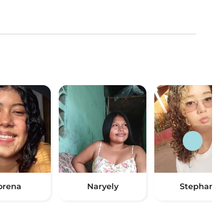
orena
Naryely
Stephani