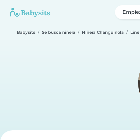
Empie
Babysits
Se busca niñera
Niñera Changuinola
Line