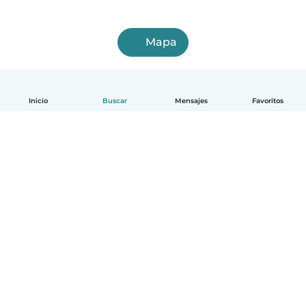
Mapa
Inicio
Buscar
Mensajes
Favoritos
Español
Cómo funciona
Ayuda
Términos y Privacidad
Precios
Datos de la empresa
Babysits para Empresas
Normas de la comunidad