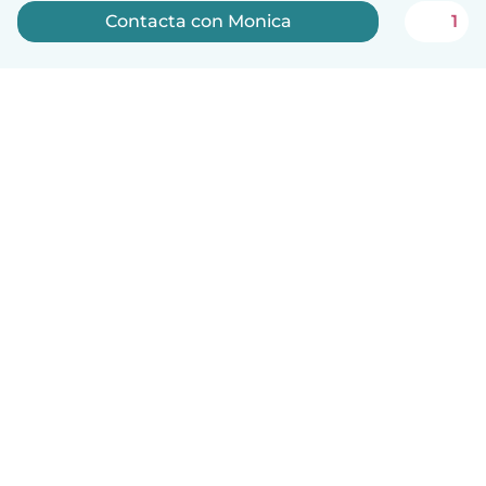
Contacta con Monica
1
Español
Cómo funciona
Ayuda
Términos y Privacidad
Precios
Datos de la empresa
Babysits para Empresas
Normas de la comunidad