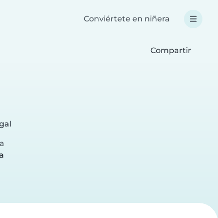
Conviértete en niñera
Compartir
gal
ra
a