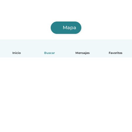
Mapa
Inicio
Buscar
Mensajes
Favoritos
Español
Cómo funciona
Ayuda
Términos y Privacidad
Precios
Datos de la empresa
Babysits para Empresas
Normas de la comunidad