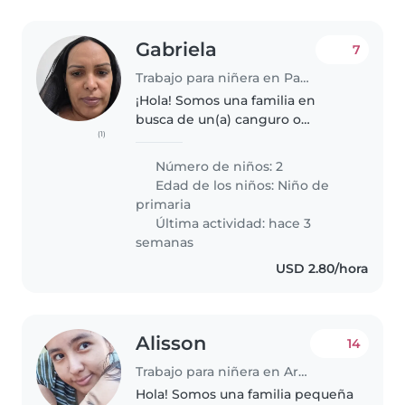
Gabriela
7
Trabajo para niñera en Panamá
¡Hola! Somos una familia en
busca de un(a) canguro o
(1)
cuidador(a) para nuestros dos
niños en edad escolar. Nuestros
Número de niños: 2
pequeños son muy energéticos,
Edad de los niños:
Niño de
curiosos y cariñosos. Nos
primaria
encantaría..
Última actividad: hace 3
semanas
USD 2.80/hora
Alisson
14
Trabajo para niñera en Arraiján
Hola! Somos una familia pequeña