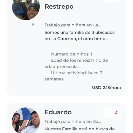
Restrepo
Trabajo para niñera en La Chorrera
(1)
Somos una familia de 3 ubicados
en La Chorrera; el niño tiene
cuatro (4) años y asiste a la
escuela de 8:00am a 12:00pm por
Número de niños: 1
lo que tendria que solo tiene que
Edad de los niños:
Niño de
cuidarlo de 12:00pm a..
edad preescolar
Última actividad: hace 3
semanas
USD 2.15/hora
Eduardo
21
Trabajo para niñera en Sabanitas
Nuestra Familia está en busca de