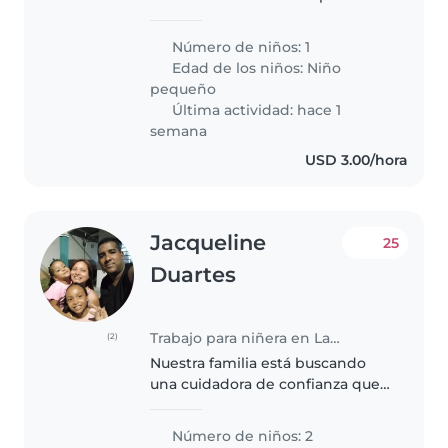
responsable, cariñosa y paciente
para cuidar a una niña de 1 año y
Número de niños: 1
medio en días específicos, según
Edad de los niños:
Niño
se requiera. Las funciones..
pequeño
Última actividad: hace 1
semana
USD 3.00/hora
Jacqueline
25
Duartes
Trabajo para niñera en La Chorrera
(2)
Nuestra familia está buscando
una cuidadora de confianza que
pueda encargarse de nuestras 2
hijas, una niña de 2 años y una
Número de niños: 2
niña de 8 años. Necesitamos una