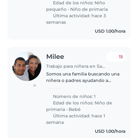
Edad de los niños:
Niño
niñera que se sienta cómoda..
pequeño
•
Niño de primaria
Última actividad: hace 3
semanas
USD 1.00/hora
Milee
15
Trabajo para niñera en San Miguelito
Somos una familia buscando una
niñera o padres ayudando a
(1)
padres para cuidar a nuestro
bebe de maternal, que es muy
Número de niños: 1
energético, y cariñosa.
Edad de los niños:
Niño de
Necesitamos a alguien cómodo
primaria
•
Bebé
carismática,..
Última actividad: hace 1
semana
USD 1.00/hora