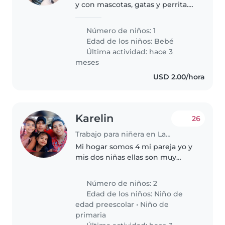
y con mascotas, gatas y perrita.
Es necesario sentirse cómodo
con esto, adicional nuestro bebe
Número de niños: 1
es muy activo y juguetón y
Edad de los niños:
Bebé
cuenta con una rutina
Última actividad: hace 3
establecida...
meses
USD 2.00/hora
Karelin
26
Trabajo para niñera en La Chorrera
Mi hogar somos 4 mi pareja yo y
mis dos niñas ellas son muy
juguetonas son activas en lo
personal yo laboro de 11 de la
Número de niños: 2
mañana a 7.30 en chorrera, mi
Edad de los niños:
Niño de
esposo es de 8 a 5 de la tarde..
edad preescolar
•
Niño de
primaria