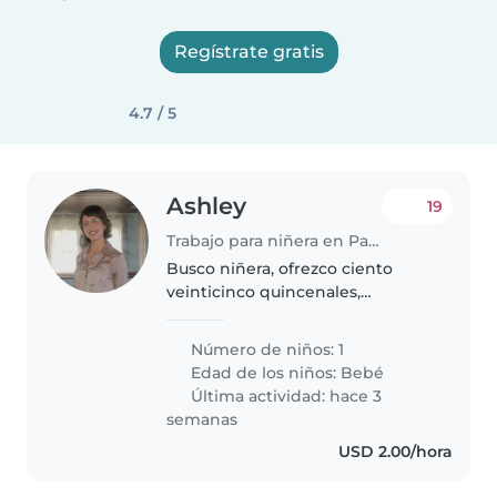
Regístrate gratis
4.7 / 5
Ashley
19
Trabajo para niñera en Panamá
Busco niñera, ofrezco ciento
veinticinco quincenales,
doscientos cincuenta mensuales.
horario: lunes a viernes 10:00 a.m.
Número de niños: 1
a 5:00 p.m. sábados de 9:00 a.m. a
Edad de los niños:
Bebé
2:00 p.m. con almuerzo..
Última actividad: hace 3
semanas
USD 2.00/hora