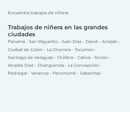
Encuentra trabajos de niñera
Trabajos de niñera en las grandes
ciudades
Panamá
San Miguelito
Juan Díaz
David
Arraiján
Ciudad de Colón
La Chorrera
Tocumen
Santiago de Veraguas
Chilibre
Cativá
Ancón
Alcalde Díaz
Changuinola
La Concepción
Pedregal
Veracruz
Penonomé
Sabanitas
Nueva Arraiján
Chepo
Pocrí
El Coco
San Juan Bautista
Puerto Armuelles
Las Lomas
El Empalme
Monagrillo
Volcán
Llano Bonito
Chitré
Las Tablas
Puerto Pilón
Almirante
Vista Alegre
Aguadulce
Canto del Llano