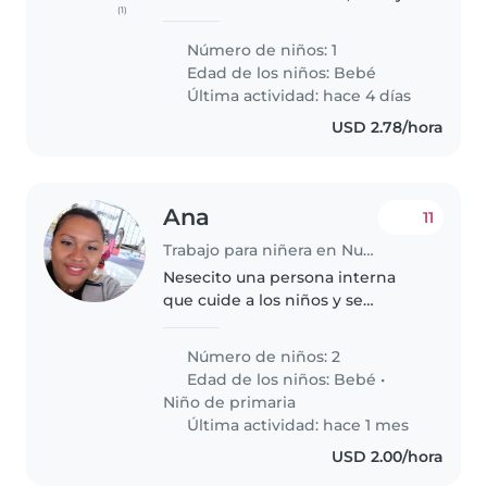
(1)
cuidador(a) para nuestro bebé
recién nacido . ¡Es un niño lleno
Número de niños: 1
de energía, muy curioso e
Edad de los niños:
Bebé
inteligente! Necesitamos a..
Última actividad: hace 4 días
USD 2.78/hora
Ana
11
Trabajo para niñera en Nueva Arraiján
Nesecito una persona interna
que cuide a los niños y se
encargue d los oficios de la casa
Mi familia esta conformada por
Número de niños: 2
mi esposo y yo la bb de 6 meses
Edad de los niños:
Bebé
•
El niño mayor de 9 Salimos..
Niño de primaria
Última actividad: hace 1 mes
USD 2.00/hora