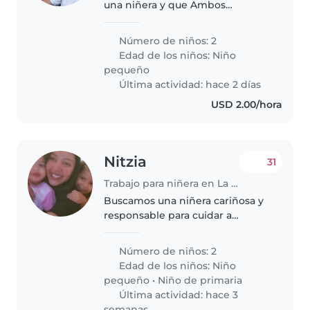
una niñera y que Ambos
trabajamos en horarios rotativos,
y estamos en búsqueda de una
Número de niños: 2
niñera amorosa y amable para
Edad de los niños:
Niño
nuestro niños de 2 años y 1 años..
pequeño
Última actividad: hace 2 días
USD 2.00/hora
Nitzia
31
Trabajo para niñera en La Chorrera
Buscamos una niñera cariñosa y
responsable para cuidar a
nuestros dos hijos, un niño en
edad preescolar y una niña en
Número de niños: 2
edad escolar. Nuestros hijos son
Edad de los niños:
Niño
amigables, calmados y
pequeño
•
Niño de primaria
cariñosos...
Última actividad: hace 3
semanas