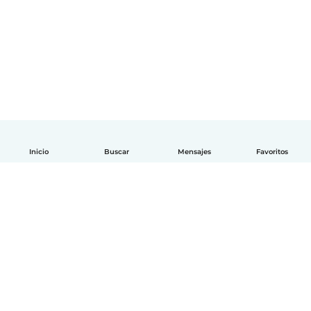
Inicio
Buscar
Mensajes
Favoritos
Español
Cómo funciona
Ayuda
Términos y Privacidad