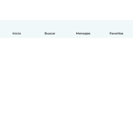
Inicio
Buscar
Mensajes
Favoritos
Español
Cómo funciona
Ayuda
Términos y Privacidad
Precios
Datos de la empresa
Babysits para Empresas
Normas de la comunidad